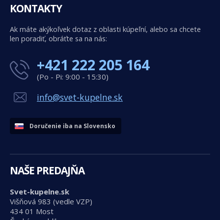
KONTAKTY
Ak máte akýkoľvek dotaz z oblasti kúpeľní, alebo sa chcete
len poradiť, obráťte sa na nás:
+421 222 205 164
(Po - Pi: 9:00 - 15:30)
info@svet-kupelne.sk
Doručenie iba na Slovensko
NAŠE PREDAJŇA
Svet-kupelne.sk
Višňová 983 (vedle VZP)
434 01 Most