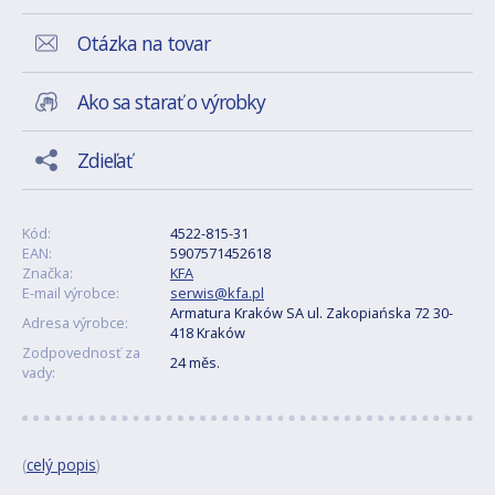
Otázka na tovar
Ako sa starať o výrobky
Zdieľať
Kód:
4522-815-31
EAN:
5907571452618
Značka:
KFA
E-mail výrobce:
serwis@kfa.pl
Armatura Kraków SA ul. Zakopiańska 72 30-
Adresa výrobce:
418 Kraków
Zodpovednosť za
24 měs.
vady:
(
celý popis
)