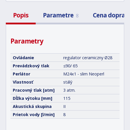
Popis
Parametre
Cena doprav
8
Parametry
Ovládanie
regulator ceramiczny Ø28
Prevádzkový tlak
≤90/ 65
Perlátor
M24x1 - slim Neoperl
Vlastnosť
stálý
Pracovný tlak [atm]
3 atm.
Dĺžka výtoku [mm]
115
Akustická skupina
II
Prietok vody [l/min]
8