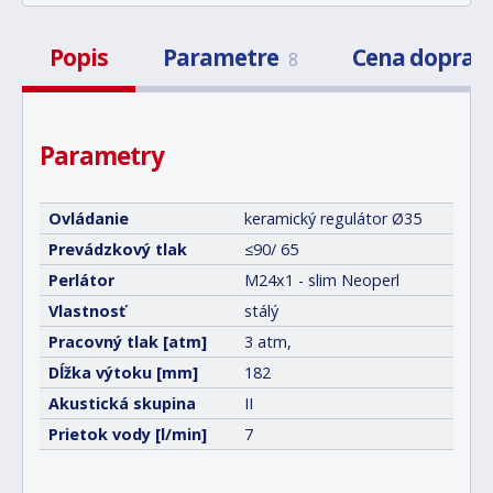
Popis
Parametre
Cena doprav
8
Parametry
Ovládanie
keramický regulátor Ø35
Prevádzkový tlak
≤90/ 65
Perlátor
M24x1 - slim Neoperl
Vlastnosť
stálý
Pracovný tlak [atm]
3 atm,
Dĺžka výtoku [mm]
182
Akustická skupina
II
Prietok vody [l/min]
7