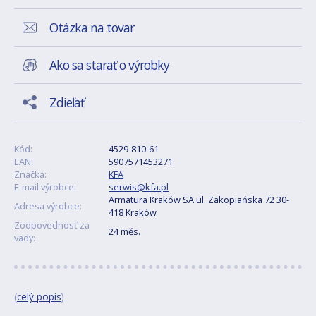
Otázka na tovar
Ako sa starať o výrobky
Zdieľať
Kód:
4529-810-61
EAN:
5907571453271
Značka:
KFA
E-mail výrobce:
serwis@kfa.pl
Armatura Kraków SA ul. Zakopiańska 72 30-
Adresa výrobce:
418 Kraków
Zodpovednosť za
24 měs.
vady:
(
celý popis
)