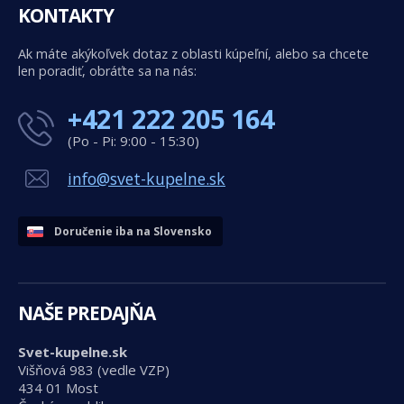
KONTAKTY
Ak máte akýkoľvek dotaz z oblasti kúpeľní, alebo sa chcete
len poradiť, obráťte sa na nás:
+421 222 205 164
(Po - Pi: 9:00 - 15:30)
info@svet-kupelne.sk
Doručenie iba na Slovensko
NAŠE PREDAJŇA
Svet-kupelne.sk
Višňová 983 (vedle VZP)
434 01 Most