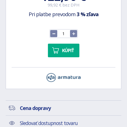
99,92 € bez DPH
Pri platbe prevodom
3 % zľava
KÚPIŤ
Cena dopravy
Sledovať dostupnost tovaru