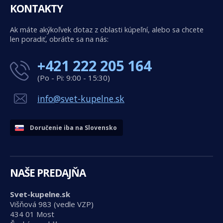
KONTAKTY
Ak máte akýkoľvek dotaz z oblasti kúpeľní, alebo sa chcete
len poradiť, obráťte sa na nás:
+421 222 205 164
(Po - Pi: 9:00 - 15:30)
info@svet-kupelne.sk
Doručenie iba na Slovensko
NAŠE PREDAJŇA
Svet-kupelne.sk
Višňová 983 (vedle VZP)
434 01 Most