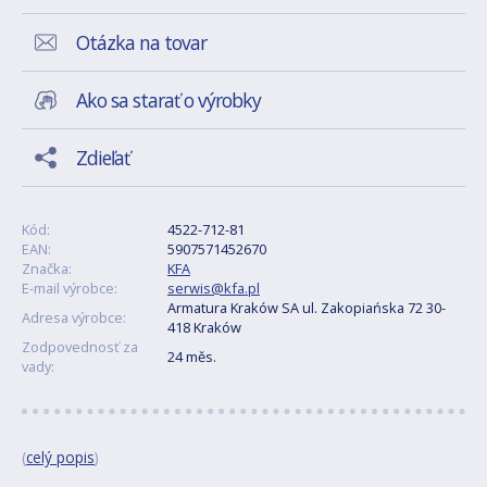
Otázka na tovar
Ako sa starať o výrobky
Zdieľať
Kód:
4522-712-81
EAN:
5907571452670
Značka:
KFA
E-mail výrobce:
serwis@kfa.pl
Armatura Kraków SA ul. Zakopiańska 72 30-
Adresa výrobce:
418 Kraków
Zodpovednosť za
24 měs.
vady:
(
celý popis
)