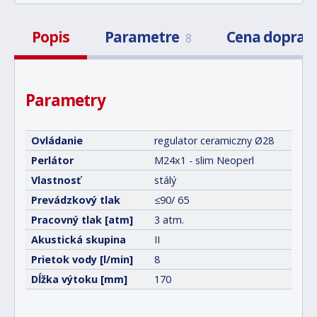
Popis
Parametre
Cena doprav
8
Parametry
Ovládanie
regulator ceramiczny Ø28
Perlátor
M24x1 - slim Neoperl
Vlastnosť
stálý
Prevádzkový tlak
≤90/ 65
Pracovný tlak [atm]
3 atm.
Akustická skupina
II
Prietok vody [l/min]
8
Dĺžka výtoku [mm]
170