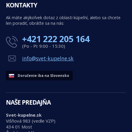
KONTAKTY
Ak máte akýkoľvek dotaz z oblasti kúpeľní, alebo sa chcete
len poradiť, obráťte sa na nás:
+421 222 205 164
(Po - Pi: 9:00 - 15:30)
info@svet-kupelne.sk
Doručenie iba na Slovensko
NAŠE PREDAJŇA
Svet-kupelne.sk
Višňová 983 (vedle VZP)
434 01 Most