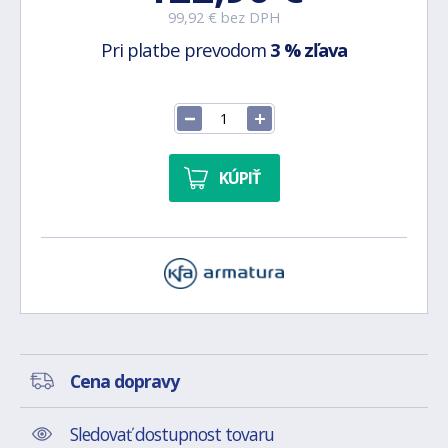
99,92 € bez DPH
Pri platbe prevodom
3 % zľava
KÚPIŤ
Cena dopravy
Sledovať dostupnost tovaru