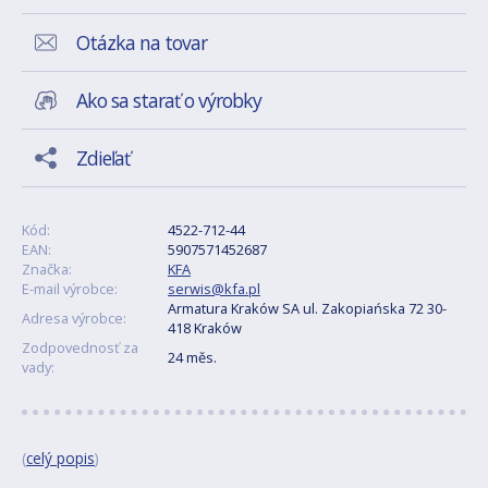
Otázka na tovar
Ako sa starať o výrobky
Zdieľať
Kód:
4522-712-44
EAN:
5907571452687
Značka:
KFA
E-mail výrobce:
serwis@kfa.pl
Armatura Kraków SA ul. Zakopiańska 72 30-
Adresa výrobce:
418 Kraków
Zodpovednosť za
24 měs.
vady:
(
celý popis
)