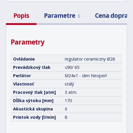
Popis
Parametre
Cena doprav
8
Parametry
Ovládanie
regulator ceramiczny Ø28
Prevádzkový tlak
≤90/ 65
Perlátor
M24x1 - slim Neoperl
Vlastnosť
stálý
Pracovný tlak [atm]
3 atm.
Dĺžka výtoku [mm]
170
Akustická skupina
II
Prietok vody [l/min]
8