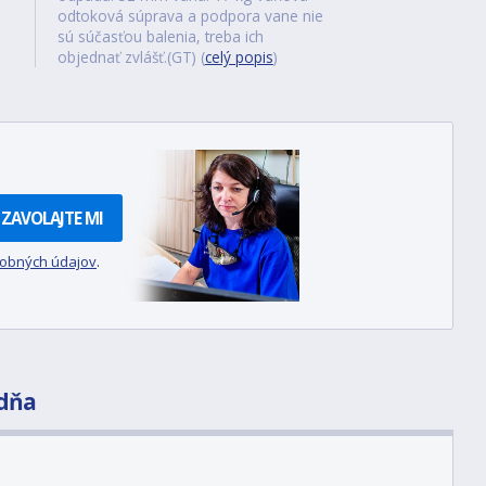
odtoková súprava a podpora vane nie
sú súčasťou balenia, treba ich
objednať zvlášť.(GT) (
celý popis
)
ZAVOLAJTE MI
sobných údajov
.
dňa