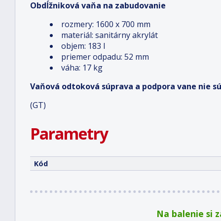
Obdĺžniková vaňa na zabudovanie
rozmery: 1600 x 700 mm
materiál: sanitárny akrylát
objem: 183 l
priemer odpadu: 52 mm
váha: 17 kg
Vaňová odtoková súprava a podpora vane nie sú s
(GT)
Parametry
Kód
Na balenie si 