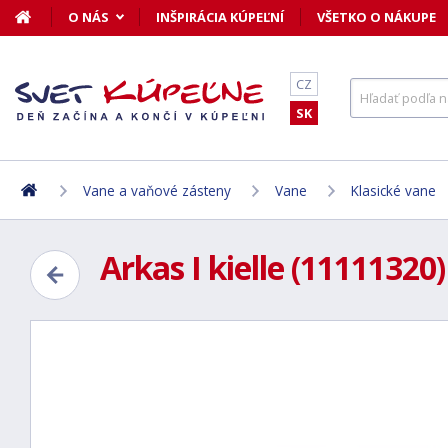
O NÁS
INŠPIRÁCIA KÚPEĽNÍ
VŠETKO O NÁKUPE
CZ
SK
Vane a vaňové zásteny
Vane
Klasické vane
Arkas I kielle (11111320)