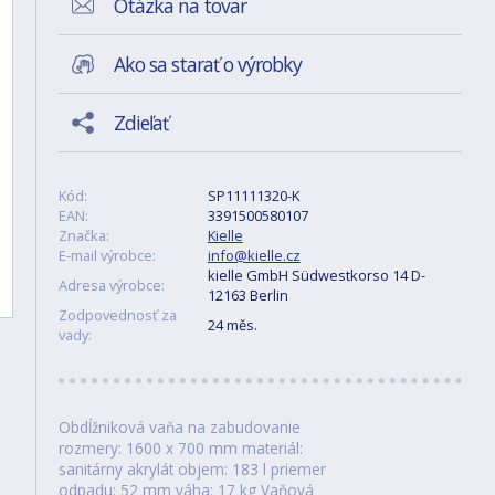
Otázka na tovar
Ako sa starať o výrobky
Zdieľať
Kód:
SP11111320-K
EAN:
3391500580107
Značka:
Kielle
E-mail výrobce:
info@kielle.cz
kielle GmbH Südwestkorso 14 D-
Adresa výrobce:
12163 Berlin
Zodpovednosť za
24 měs.
vady:
Obdĺžniková vaňa na zabudovanie
rozmery: 1600 x 700 mm materiál:
sanitárny akrylát objem: 183 l priemer
odpadu: 52 mm váha: 17 kg Vaňová