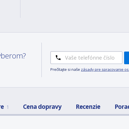
 výberom?
Prečítajte si naše
zásady pre spracovanie o
re
Cena dopravy
Recenzie
Pora
1