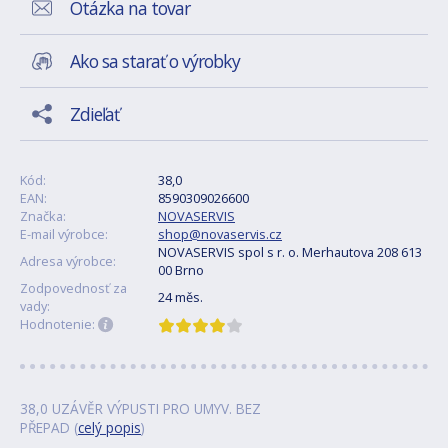
Otázka na tovar
Ako sa starať o výrobky
Zdieľať
Kód:
38,0
EAN:
8590309026600
Značka:
NOVASERVIS
E-mail výrobce:
shop@novaservis.cz
NOVASERVIS spol s r. o. Merhautova 208 613
Adresa výrobce:
00 Brno
Zodpovednosť za
24 měs.
vady:
Hodnotenie:
38,0 UZÁVĚR VÝPUSTI PRO UMYV. BEZ
PŘEPAD (
celý popis
)