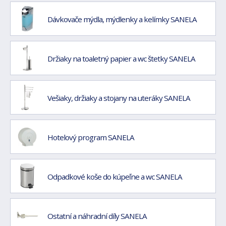
Dávkovače mýdla, mýdlenky a kelímky SANELA
Držiaky na toaletný papier a wc štetky SANELA
Vešiaky, držiaky a stojany na uteráky SANELA
Hotelový program SANELA
Odpadkové koše do kúpeľne a wc SANELA
Ostatní a náhradní díly SANELA