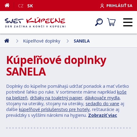
CZ
SK
PRIHLÁSIŤ SA
Kúpeľňové doplnky
SANELA
Kúpeľňové doplnky
SANELA
Doplnky do kúpeľne pomáhajú udržať poriadok a mať všetko
potrebné ľahko po ruke. V sortimente máme napríklad
koše
na bielizeň
,
držiaky na toaletný papier
,
dávkovače mydla
,
stojany na uteráky, stojany na uteráky,
sedadlo do vane
aj
ďalšie
kúpeľňové príslušenstvo pre hotely
, reštaurácie aj
prevádzky s vyššími nárokmi na hygienu.
Zobraziť viac