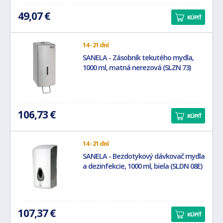
49,07 €
KÚPIŤ
14 - 21 dní
SANELA - Zásobník tekutého mydla,
1000 ml, matná nerezová (SLZN 73)
106,73 €
KÚPIŤ
14 - 21 dní
SANELA - Bezdotykový dávkovač mydla
a dezinfekcie, 1000 ml, biela (SLDN 08E)
107,37 €
KÚPIŤ