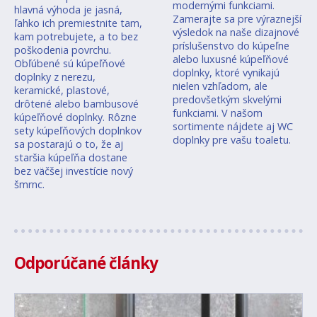
modernými funkciami.
hlavná výhoda je jasná,
Zamerajte sa pre výraznejší
ľahko ich premiestnite tam,
výsledok na naše dizajnové
kam potrebujete, a to bez
príslušenstvo do kúpeľne
poškodenia povrchu.
alebo luxusné kúpeľňové
Obľúbené sú kúpeľňové
doplnky, ktoré vynikajú
doplnky z nerezu,
nielen vzhľadom, ale
keramické, plastové,
predovšetkým skvelými
drôtené alebo bambusové
funkciami. V našom
kúpeľňové doplnky. Rôzne
sortimente nájdete aj WC
sety kúpeľňových doplnkov
doplnky pre vašu toaletu.
sa postarajú o to, že aj
staršia kúpeľňa dostane
bez väčšej investície nový
šmrnc.
Odporúčané články