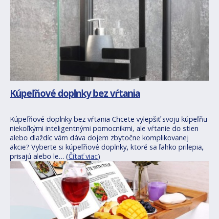
Kúpeľňové doplnky bez vŕtania
Kúpeľňové doplnky bez vŕtania Chcete vylepšiť svoju kúpeľňu
niekoľkými inteligentnými pomocníkmi, ale vŕtanie do stien
alebo dlaždíc vám dáva dojem zbytočne komplikovanej
akcie? Vyberte si kúpeľňové doplnky, ktoré sa ľahko prilepia,
prisajú alebo le… (
Čítať viac
)