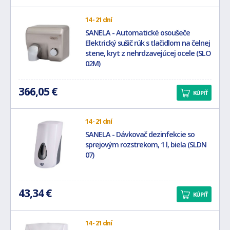
14 - 21 dní
SANELA - Automatické osoušeče
Elektrický sušič rúk s tlačidlom na čelnej
stene, kryt z nehrdzavejúcej ocele (SLO
02M)
366,05 €
KÚPIŤ
14 - 21 dní
SANELA - Dávkovač dezinfekcie so
sprejovým rozstrekom, 1 l, biela (SLDN
07)
43,34 €
KÚPIŤ
14 - 21 dní