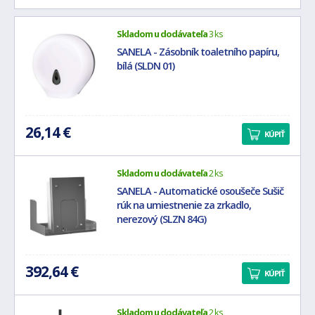
Skladom u dodávateľa
3 ks
SANELA - Zásobník toaletního papíru,
bílá (SLDN 01)
26,14 €
KÚPIŤ
Skladom u dodávateľa
2 ks
SANELA - Automatické osoušeče Sušič
rúk na umiestnenie za zrkadlo,
nerezový (SLZN 84G)
392,64 €
KÚPIŤ
Skladom u dodávateľa
2 ks