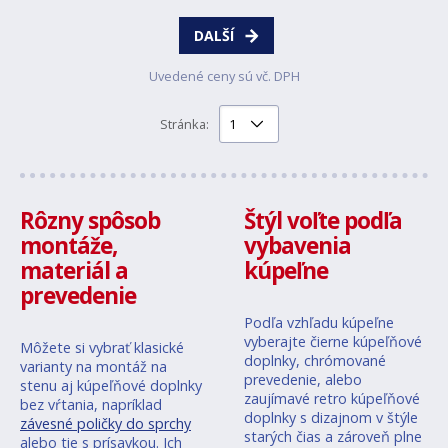
DALŠÍ
Uvedené ceny sú vč. DPH
Stránka:
Rôzny spôsob
Štýl voľte podľa
montáže,
vybavenia
materiál a
kúpeľne
prevedenie
Podľa vzhľadu kúpeľne
vyberajte čierne kúpeľňové
Môžete si vybrať klasické
doplnky, chrómované
varianty na montáž na
prevedenie, alebo
stenu aj kúpeľňové doplnky
zaujímavé retro kúpeľňové
bez vŕtania, napríklad
doplnky s dizajnom v štýle
závesné poličky do sprchy
starých čias a zároveň plne
alebo tie s prísavkou. Ich