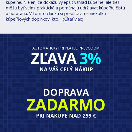
kúpeľne. Nielen, že dokážu vylepšiť vzhľad kúpeľne, ale tiež
môžu byť veľmi praktické a pomáhajú udržiavať kúpeľňu čistú
a upratanú. V tomto článku si predstavíme niekoľko
kúpeľňových doplnkov, kto… (
Čítať viac
)
AUTOMATICKY PRI PLATBE PREVODOM
ZĽAVA
3%
NA VÁŠ CELÝ NÁKUP
DOPRAVA
ZADARMO
PRI NÁKUPE NAD 299 €