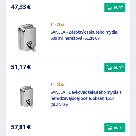
47,33 €
KÚPIŤ
14 - 21 dní
SANELA - Zásobník tekutého mydla,
500 ml, nerezová (SLZN 07)
51,17 €
KÚPIŤ
14 - 21 dní
SANELA - Dávkovač tekutého mydla z
nehrdzavejúcej ocele, obsah 1,25 l
(SLZN 05)
57,81 €
KÚPIŤ