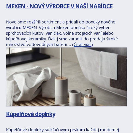
MEXEN - NOVÝ VÝROBCE V NAŠÍ NABÍDCE
Novo sme rozšírili sortiment a pridali do ponuky nového
výrobcu MEXEN. Výrobca Mexen ponúka široký výber
sprchovacích kútov, vaničiek, voľne stojacich vaní alebo
kúpeľňovej keramiky. Ďalej sme zaradili do predaja široké
množstvo vodovodných batérií.… (
Čítať viac
)
Kúpeľňové doplnky
Kúpeľňové doplnky sú kľúčovým prvkom každej modernej