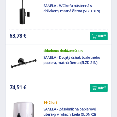
SANELA - WC kefa nástenná s
držiakom, matná čierna (SLZD 31N)
63,78 €
KÚPIŤ
Skladom u dodávateľa
4 ks
SANELA - Dvojitý držiak toaletného
papiera, matná čierna (SLZD 21N)
74,51 €
KÚPIŤ
14 - 21 dní
SANELA - Zásobník na papierové
uteráky v roliach, biela (SLDN 02)