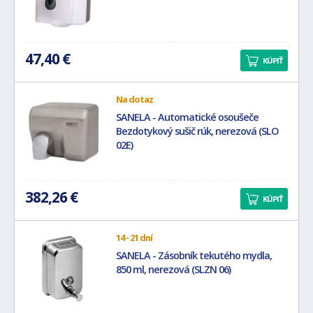
47,40 €
KÚPIŤ
Na dotaz
SANELA - Automatické osoušeče
Bezdotykový sušič rúk, nerezová (SLO
02E)
382,26 €
KÚPIŤ
14 - 21 dní
SANELA - Zásobník tekutého mydla,
850 ml, nerezová (SLZN 06)