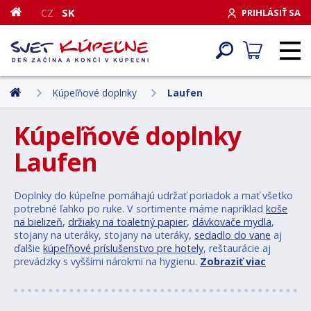
CZ
SK
PRIHLÁSIŤ SA
Kúpeľňové doplnky
Laufen
Kúpeľňové doplnky
Laufen
Doplnky do kúpeľne pomáhajú udržať poriadok a mať všetko
potrebné ľahko po ruke. V sortimente máme napríklad
koše
na bielizeň
,
držiaky na toaletný papier
,
dávkovače mydla
,
stojany na uteráky, stojany na uteráky,
sedadlo do vane
aj
ďalšie
kúpeľňové príslušenstvo pre hotely
, reštaurácie aj
prevádzky s vyššími nárokmi na hygienu.
Zobraziť viac