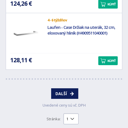
124,26 €
KÚPIŤ
4 - 6 týždňov
Laufen - Case Držiak na uterák, 32 cm,
eloxovaný hliník (H4909511040001)
128,11 €
KÚPIŤ
DALŠÍ
Uvedené ceny sú vč. DPH
Stránka: