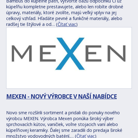
Bambus do kúpeľne patrí, vytvorte oázu odpočinku Či už
kúpeľňu kompletne prestavujete, alebo len robíte drobné
úpravy, materiály, ktoré zvolíte, majú veľký vplyv na jej
celkový vzhľad. Hľadáte pevné a funkčné materiály, alebo
radšej tie štýlové a od… (
Čítať viac
)
MEXEN - NOVÝ VÝROBCE V NAŠÍ NABÍDCE
Novo sme rozšírili sortiment a pridali do ponuky nového
výrobcu MEXEN. Výrobca Mexen ponúka široký výber
sprchovacích kútov, vaničiek, voľne stojacich vaní alebo
kúpeľňovej keramiky. Ďalej sme zaradili do predaja široké
množstvo vodovodných batérií.… (
Čítať viac
)