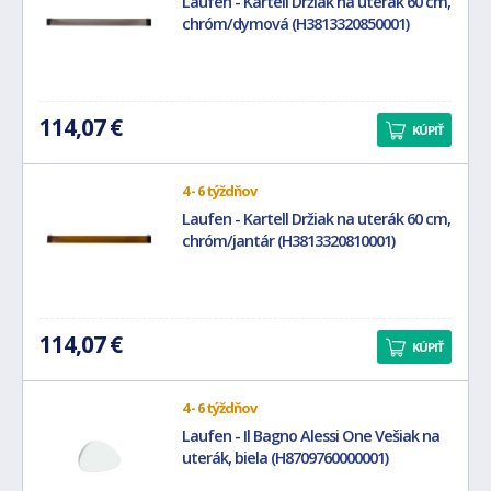
Laufen - Kartell Držiak na uterák 60 cm,
chróm/dymová (H3813320850001)
114,07 €
KÚPIŤ
4 - 6 týždňov
Laufen - Kartell Držiak na uterák 60 cm,
chróm/jantár (H3813320810001)
114,07 €
KÚPIŤ
4 - 6 týždňov
Laufen - Il Bagno Alessi One Vešiak na
uterák, biela (H8709760000001)