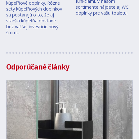
funkciami. V našom
kúpeľňové doplnky. Rôzne
sortimente nájdete aj WC
sety kúpeľňových doplnkov
doplnky pre vašu toaletu.
sa postarajú o to, že aj
staršia kúpeľňa dostane
bez väčšej investície nový
šmrnc.
Odporúčané články