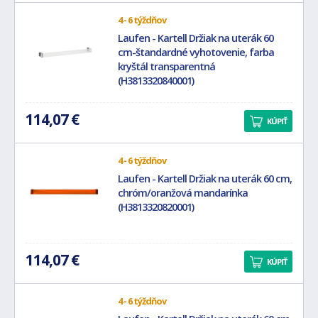
4 - 6 týždňov
Laufen - Kartell Držiak na uterák 60
cm-štandardné vyhotovenie, farba
kryštál transparentná
(H3813320840001)
114,07 €
KÚPIŤ
4 - 6 týždňov
Laufen - Kartell Držiak na uterák 60 cm,
chróm/oranžová mandarínka
(H3813320820001)
114,07 €
KÚPIŤ
4 - 6 týždňov