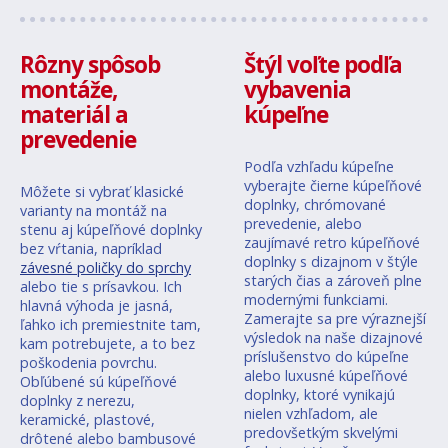
Rôzny spôsob
Štýl voľte podľa
montáže,
vybavenia
materiál a
kúpeľne
prevedenie
Podľa vzhľadu kúpeľne
vyberajte čierne kúpeľňové
Môžete si vybrať klasické
doplnky, chrómované
varianty na montáž na
prevedenie, alebo
stenu aj kúpeľňové doplnky
zaujímavé retro kúpeľňové
bez vŕtania, napríklad
doplnky s dizajnom v štýle
závesné poličky do sprchy
starých čias a zároveň plne
alebo tie s prísavkou. Ich
modernými funkciami.
hlavná výhoda je jasná,
Zamerajte sa pre výraznejší
ľahko ich premiestnite tam,
výsledok na naše dizajnové
kam potrebujete, a to bez
príslušenstvo do kúpeľne
poškodenia povrchu.
alebo luxusné kúpeľňové
Obľúbené sú kúpeľňové
doplnky, ktoré vynikajú
doplnky z nerezu,
nielen vzhľadom, ale
keramické, plastové,
predovšetkým skvelými
drôtené alebo bambusové