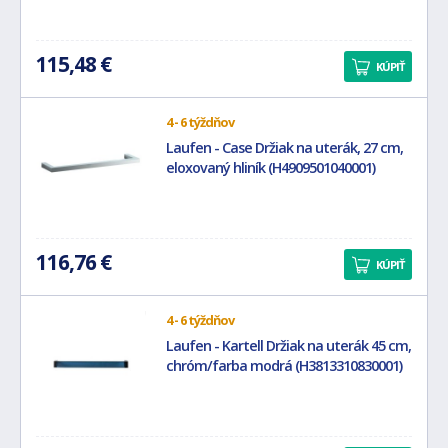
115,48 €
KÚPIŤ
4 - 6 týždňov
Laufen - Case Držiak na uterák, 27 cm,
eloxovaný hliník (H4909501040001)
116,76 €
KÚPIŤ
4 - 6 týždňov
Laufen - Kartell Držiak na uterák 45 cm,
chróm/farba modrá (H3813310830001)