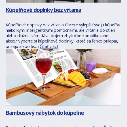
Kúpeľňové doplnky bez vŕtania
Kúpeľňové doplnky bez vŕtania Chcete vylepšiť svoju kúpeľňu
niekoľkými inteligentnými pomocníkmi, ale vŕtanie do stien
alebo dlaždíc vám dáva dojem zbytočne komplikovanej
akcie? Vyberte si kúpeľňové doplnky, ktoré sa ľahko prilepia,
prisajú alebo le… (
Čítať viac
)
Bambusový nábytok do kúpeľne