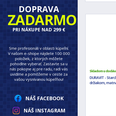
DOPRAVA
ZADARMO
PRI NÁKUPE NAD 299 €
Sme profesionáli v oblasti kúpeľní.
V našom e-shope nájdete 100 000
položiek, z ktorých môžete
pohodlne vyberať. Zastavte sa u
nás pokojne aj pre radu, radi vás
Skladom u dodáv
uvidíme a pomôžeme v ceste za
DURAVIT - Starc
vašou vysnívanou kúpeľňou!
držiakom, matná
NÁŠ FACEBOOK
NÁŠ INSTAGRAM