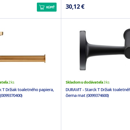
30,12 €
KÚPIŤ
ateľa
2 ks
Skladom u dodávateľa
3 ks
k T Držiak toaletného papiera,
DURAVIT - Starck T Držiak toaletné
(0099370400)
čierna mat (0099374600)