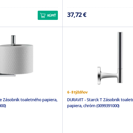
37,72 €
KÚPIŤ
6 - 8 týždňov
e Zásobník toaletného papiera,
DURAVIT - Starck T Zásobník toale
00)
papiera, chróm (0099391000)