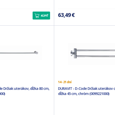
63,49 €
KÚPIŤ
14 - 21 dní
e Držiak uterákov, dĺžka 80 cm,
DURAVIT - D-Code Držiak uterákov 
00)
dĺžka 45 cm, chróm (0099221000)