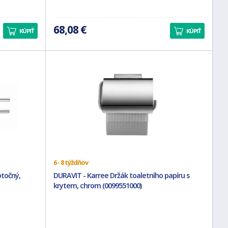
68,08 €
KÚPIŤ
KÚPIŤ
6 - 8 týždňov
otočný,
DURAVIT - Karree Držák toaletního papíru s
krytem, chrom (0099551000)