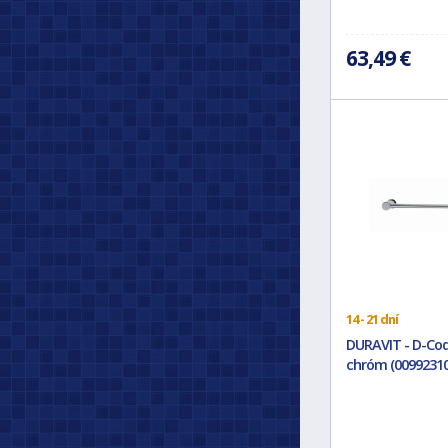
63,49 €
14 - 21 dní
DURAVIT - D-Cod
chróm (00992310