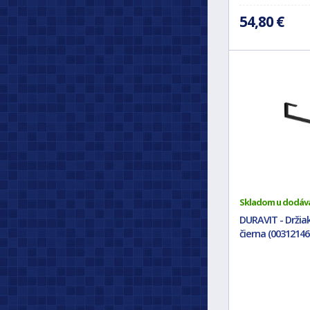
54,80 €
Skladom u dodáv
DURAVIT - Držia
čierna (00312146