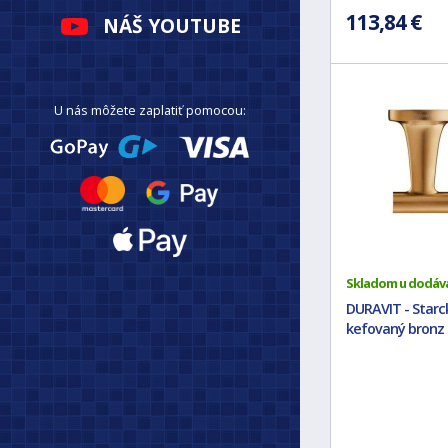
113,84 €
NÁŠ YOUTUBE
U nás môžete zaplatiť pomocou:
Skladom u dodáv
DURAVIT - Starc
kefovaný bronz 