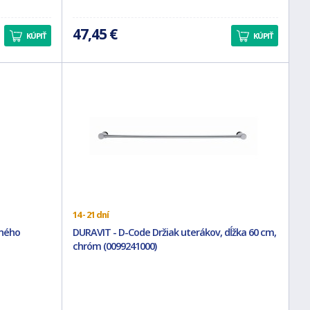
47,45 €
KÚPIŤ
KÚPIŤ
14 - 21 dní
tného
DURAVIT - D-Code Držiak uterákov, dĺžka 60 cm,
chróm (0099241000)