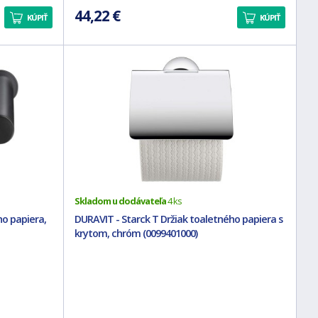
44,22 €
KÚPIŤ
KÚPIŤ
Skladom u dodávateľa
4 ks
ho papiera,
DURAVIT - Starck T Držiak toaletného papiera s
krytom, chróm (0099401000)