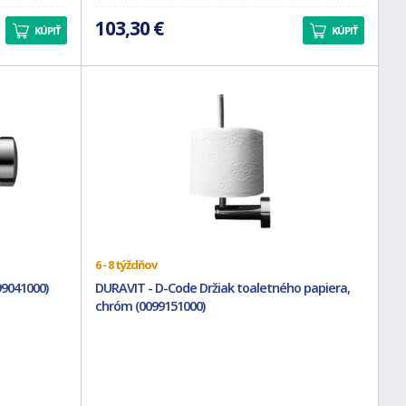
103,30 €
KÚPIŤ
KÚPIŤ
6 - 8 týždňov
99041000)
DURAVIT - D-Code Držiak toaletného papiera,
chróm (0099151000)