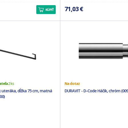
71,03 €
KÚPIŤ
ateľa
2 ks
Na dotaz
k uteráka, dĺžka 75 cm, matná
DURAVIT - D-Code Háčik, chróm (00
00)