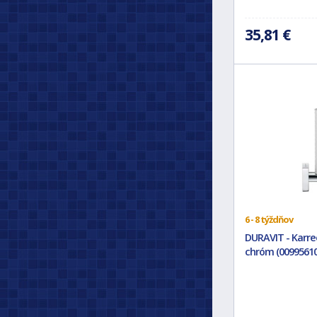
35,81 €
6 - 8 týždňov
DURAVIT - Karre
chróm (00995610