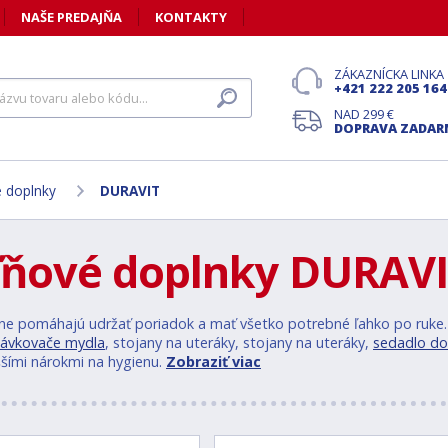
NAŠE PREDAJŇA
KONTAKTY
ZÁKAZNÍCKA LINKA
+421 222 205 164
NAD 299 €
DOPRAVA ZADA
 doplnky
DURAVIT
ňové doplnky DURAV
ne pomáhajú udržať poriadok a mať všetko potrebné ľahko po ruke
ávkovače mydla
, stojany na uteráky, stojany na uteráky,
sedadlo do
ššími nárokmi na hygienu.
Zobraziť viac