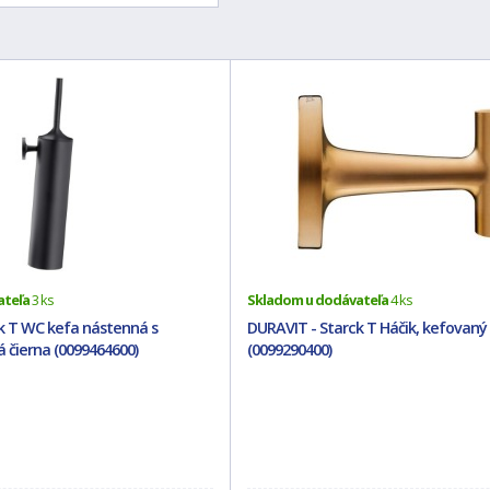
ateľa
3 ks
Skladom u dodávateľa
4 ks
k T WC kefa nástenná s
DURAVIT - Starck T Háčik, kefovaný
 čierna (0099464600)
(0099290400)