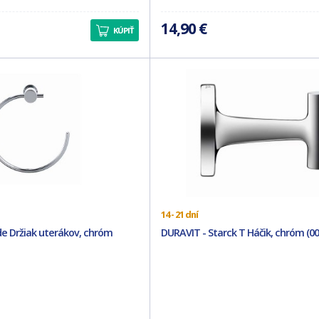
14,90 €
KÚPIŤ
14 - 21 dní
e Držiak uterákov, chróm
DURAVIT - Starck T Háčik, chróm (0