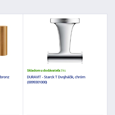
Skladom u dodávateľa
3 ks
 bronz
DURAVIT - Starck T Dvojháčik, chróm
(0099301000)