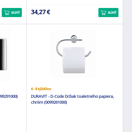
34,27 €
KÚPIŤ
KÚPIŤ
6 - 8 týždňov
099291000)
DURAVIT - D-Code Držiak toaletného papiera,
chróm (0099261000)