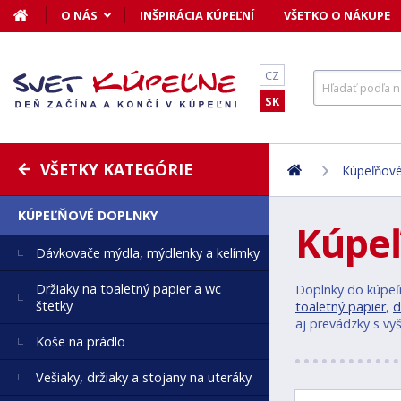
O NÁS
INŠPIRÁCIA KÚPEĽNÍ
VŠETKO O NÁKUPE
CZ
SK
VŠETKY KATEGÓRIE
Kúpeľňové
KÚPEĽŇOVÉ DOPLNKY
Kúpeľ
Dávkovače mýdla, mýdlenky a kelímky
Držiaky na toaletný papier a wc
Doplnky do kúpeľ
štetky
toaletný papier
,
d
aj prevádzky s vy
Koše na prádlo
Vešiaky, držiaky a stojany na uteráky