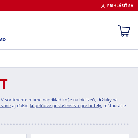
PRIHLÁSIŤ SA
RMO
IT
. V sortimente máme napríklad
koše na bielizeň
,
držiaky na
 vane
aj ďalšie
kúpeľňové príslušenstvo pre hotely
, reštaurácie