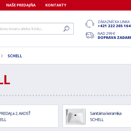
NAŠE PREDAJŇA
KONTAKTY
ZÁKAZNÍCKA LINKA
+421 222 205 164
NAD 299 €
DOPRAVA ZADA
SCHELL
LL
REDAJ a 2. AKOSŤ
Sanitárna keramika
ELL
SCHELL