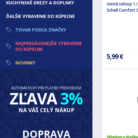
KUCHYNSKÉ DREZY A DOPLNKY
Ventil rohový 1 
Schell Comfort 
ĎALŠIE VYBAVENIE DO KÚPEĽNE
TOVAR PODĽA ZNAČKY
NAJPREDÁVANEJŠIE VYBAVENIE
DO KÚPEĽNE
5,99 €
NOVINKY
AUTOMATICKY PRI PLATBE PREVODOM
ZĽAVA
3%
NA VÁŠ CELÝ NÁKUP
DOPRAVA
Skladom u dodáv