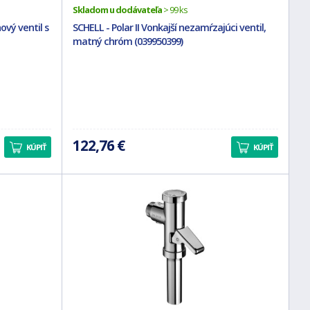
Skladom u dodávateľa
> 99 ks
vý ventil s
SCHELL - Polar II Vonkajší nezamŕzajúci ventil,
matný chróm (039950399)
122,76 €
KÚPIŤ
KÚPIŤ