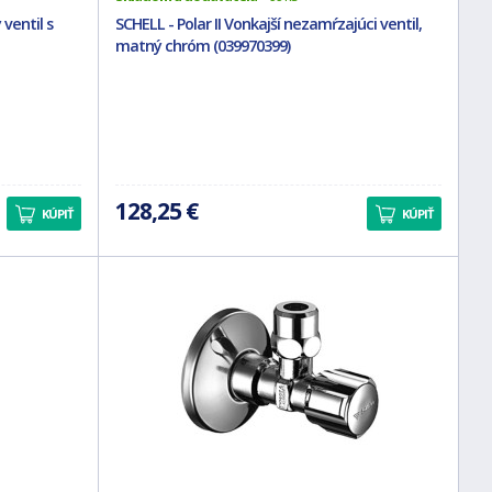
ventil s
SCHELL - Polar II Vonkajší nezamŕzajúci ventil,
matný chróm (039970399)
128,25 €
KÚPIŤ
KÚPIŤ