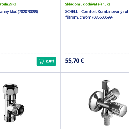
ateľa
29 ks
Skladom u dodávateľa
13 ks
anný kľúč (782070099)
SCHELL - Comfort Kombinovaný roho
filtrom, chróm (035600699)
55,70 €
KÚPIŤ