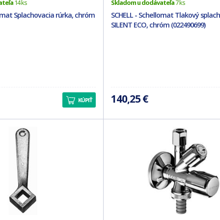
ateľa
14 ks
Skladom u dodávateľa
7 ks
omat Splachovacia rúrka, chróm
SCHELL - Schellomat Tlakový splac
SILENT ECO, chróm (022490699)
140,25 €
KÚPIŤ