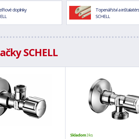
eľňové doplnky
Topenářství a inštalatér
ELL
SCHELL
načky SCHELL
Skladom
3 ks