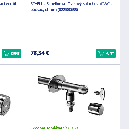
cí ventil,
SCHELL - Schellomat Tlakový splachovač WC s
páčkou, chróm (022380699)
78,34 €
KÚPIŤ
KÚPIŤ
Skladom u dodávateľa
> 99 ks