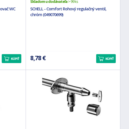
Skladom u dodávateľa
> 99 ks
hovač WC
SCHELL - Comfort Rohový regulačný ventil,
chróm (049070699)
8,78 €
KÚPIŤ
KÚPIŤ