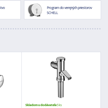
stvo
Program do verejných priestorov
SCHELL
Skladom u dodávateľa
5 ks