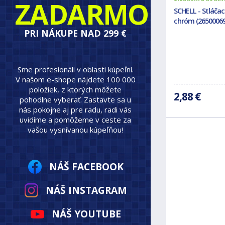
ZADARMO
SCHELL - Stláčac
chróm (26500069
PRI NÁKUPE NAD 299 €
Sme profesionáli v oblasti kúpeľní.
V našom e-shope nájdete 100 000
položiek, z ktorých môžete
2,88 €
pohodlne vyberať. Zastavte sa u
nás pokojne aj pre radu, radi vás
uvidíme a pomôžeme v ceste za
vašou vysnívanou kúpeľňou!
NÁŠ FACEBOOK
NÁŠ INSTAGRAM
NÁŠ YOUTUBE