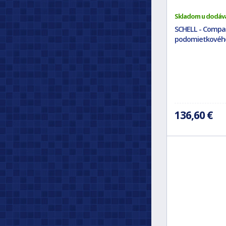
Skladom u dodáv
SCHELL - Compac
podomietkového
136,60 €