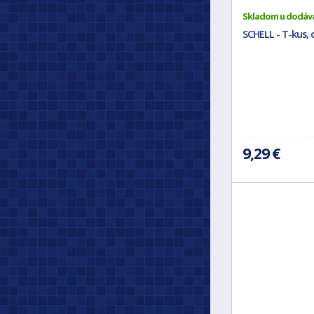
Skladom u dodáv
SCHELL - T-kus,
9,29 €