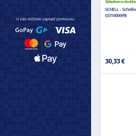
Skladom u dodáv
SCHELL - Schell
(031000699)
U nás môžete zaplatiť pomocou:
30,33 €