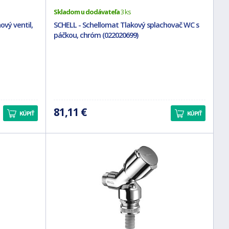
Skladom u dodávateľa
3 ks
vý ventil,
SCHELL - Schellomat Tlakový splachovač WC s
páčkou, chróm (022020699)
81,11 €
KÚPIŤ
KÚPIŤ