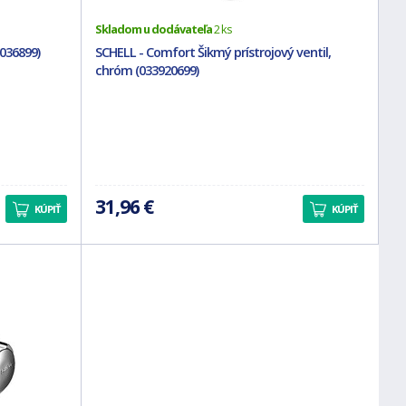
Skladom u dodávateľa
2 ks
036899)
SCHELL - Comfort Šikmý prístrojový ventil,
chróm (033920699)
31,96 €
KÚPIŤ
KÚPIŤ