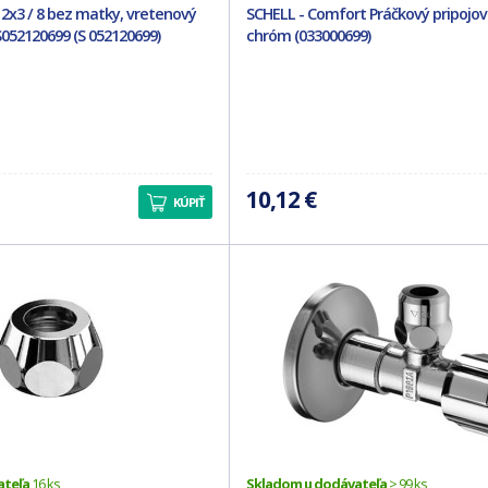
/ 2x3 / 8 bez matky, vretenový
SCHELL - Comfort Práčkový pripojova
S052120699 (S 052120699)
chróm (033000699)
10,12 €
KÚPIŤ
ateľa
16 ks
Skladom u dodávateľa
> 99 ks