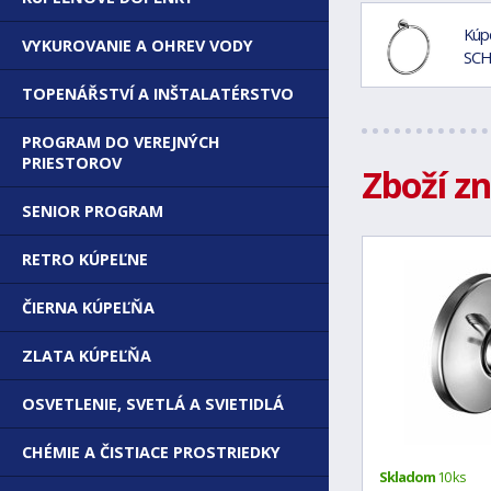
Kúp
VYKUROVANIE A OHREV VODY
SCH
TOPENÁŘSTVÍ A INŠTALATÉRSTVO
PROGRAM DO VEREJNÝCH
PRIESTOROV
Zboží z
SENIOR PROGRAM
RETRO KÚPEĽNE
ČIERNA KÚPEĽŇA
ZLATA KÚPEĽŇA
OSVETLENIE, SVETLÁ A SVIETIDLÁ
CHÉMIE A ČISTIACE PROSTRIEDKY
Skladom
10 ks