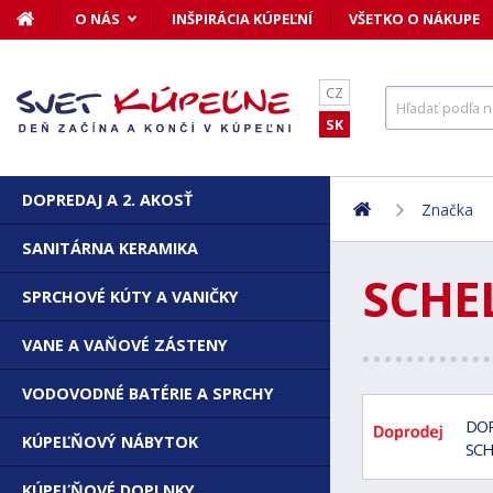
O NÁS
INŠPIRÁCIA KÚPEĽNÍ
VŠETKO O NÁKUPE
CZ
SK
DOPREDAJ A 2. AKOSŤ
Značka
SANITÁRNA KERAMIKA
SCHE
SPRCHOVÉ KÚTY A VANIČKY
VANE A VAŇOVÉ ZÁSTENY
VODOVODNÉ BATÉRIE A SPRCHY
DOP
KÚPEĽŇOVÝ NÁBYTOK
SCH
KÚPEĽŇOVÉ DOPLNKY