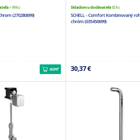
ateľa
> 99 ks
Skladom u dodávateľa
92 ks
 chrom (270280699)
SCHELL - Comfort Kombinovaný roho
chróm (035450699)
30,37 €
KÚPIŤ