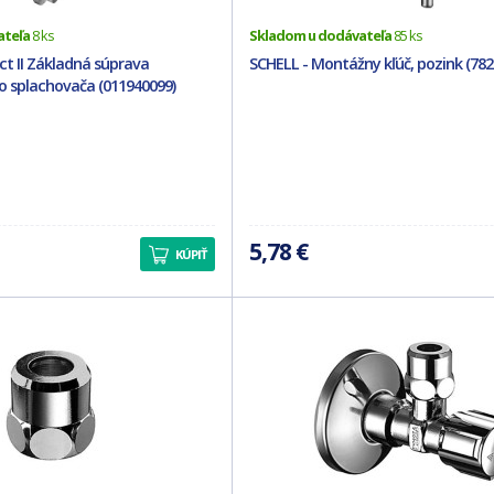
ateľa
8 ks
Skladom u dodávateľa
85 ks
t II Základná súprava
SCHELL - Montážny kľúč, pozink (782
 splachovača (011940099)
5,78 €
KÚPIŤ