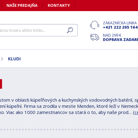
NAŠE PREDAJŇA
KONTAKTY
ZÁKAZNÍCKA LINKA
+421 222 205 164
NAD 299 €
DOPRAVA ZADA
KLUDI
I
istom v oblasti kúpeľňových a kuchynských vodovodných batérií, s
ení kúpeľní. Firma sa zrodila v meste Menden, ktoré leží v Nemeck
ko. Viac ako 1000 zamestnancov sa stará o to, aby naše prod… (
c