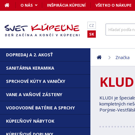
O NÁS
INŠPIRÁCIA KÚPEĽNÍ
VŠETKO O NÁKUPE
CZ
SK
DOPREDAJ A 2. AKOSŤ
Značka
SANITÁRNA KERAMIKA
KLUD
SPRCHOVÉ KÚTY A VANIČKY
VANE A VAŇOVÉ ZÁSTENY
KLUDI je špecial
kompletných rieš
VODOVODNÉ BATÉRIE A SPRCHY
Porýnie-Vestfáls
KÚPEĽŇOVÝ NÁBYTOK
KÚPEĽŇOVÉ DOPLNKY