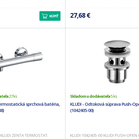
27,68 €
KÚPIŤ
ateľa
27 ks
Skladom u dodávateľa
5 ks
ermostatická sprchová batéria,
KLUDI - Odtoková súprava Push-Op
8)
(1042405-00)
 KLUDI ZENTA TERMOSTAT.
KLUDI 1042405-00 KLUDI PUSH-OPE