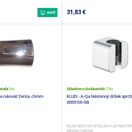
31,83 €
KÚPIŤ
ateľa
3 ks
Skladom u dodávateľa
17 ks
ia rukoväť Zenta, chróm
KLUDI - A-Qa Nástenný držiak sprc
(6555105-00)
KLUDI 6555105-00 KLUDI A-QA NASTE
DRZAK CHROM