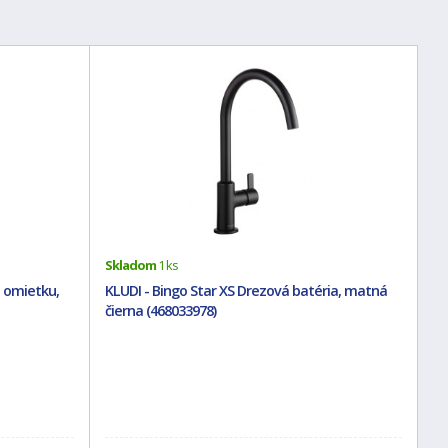
Skladom
1 ks
 omietku,
KLUDI - Bingo Star XS Drezová batéria, matná
čierna (468033978)