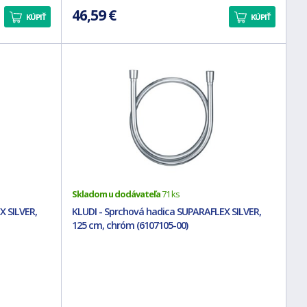
46,59 €
KÚPIŤ
KÚPIŤ
Skladom u dodávateľa
71 ks
X SILVER,
KLUDI - Sprchová hadica SUPARAFLEX SILVER,
125 cm, chróm (6107105-00)