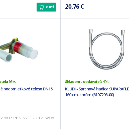
20,76 €
KÚPIŤ
ateľa
16 ks
Skladom u dodávateľa
40 ks
čné podomietkové teleso DN15
KLUDI - Sprchová hadica SUPARAFLE
160 cm, chróm (6107205-00)
NTA/BOZZ/BALANCE 2-OTV. SADA