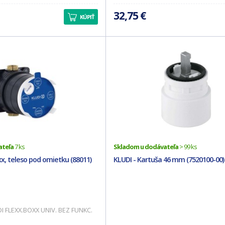
32,75 €
KÚPIŤ
ateľa
7 ks
Skladom u dodávateľa
> 99 ks
xx, teleso pod omietku (88011)
KLUDI - Kartuša 46 mm (7520100-00)
I FLEXX.BOXX UNIV. BEZ FUNKC.