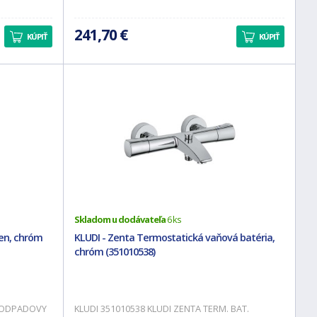
241,70 €
KÚPIŤ
KÚPIŤ
Skladom u dodávateľa
6 ks
en, chróm
KLUDI - Zenta Termostatická vaňová batéria,
chróm (351010538)
N ODPADOVY
KLUDI 351010538 KLUDI ZENTA TERM. BAT.