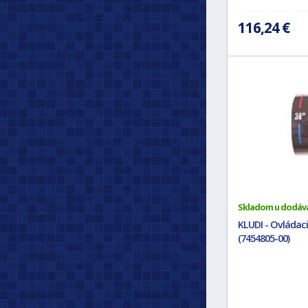
116,24 €
Skladom u dodáv
KLUDI - Ovládac
(7454805-00)