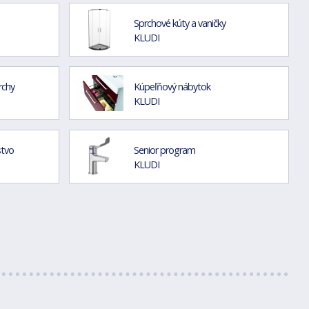
Sprchové kúty a vaničky
KLUDI
rchy
Kúpeľňový nábytok
KLUDI
stvo
Senior program
KLUDI