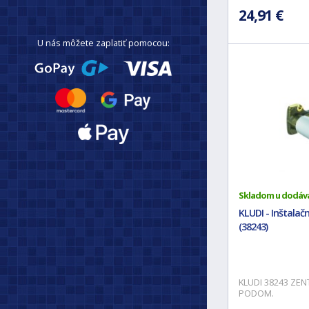
24,91 €
U nás môžete zaplatiť pomocou:
Skladom u dodáv
KLUDI - Inštala
(38243)
KLUDI 38243 ZE
PODOM.