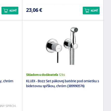
23,06 €
KÚPIŤ
KÚPIŤ
Skladom u dodávateľa
12 ks
hy, chróm
KLUDI - Bozz Set pákovej batérie pod omietku s
bidetovou spŕškou, chróm (389990576)
NNY SPRCH.