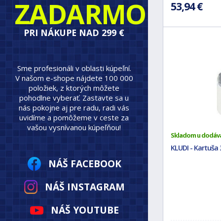
ZADARMO
53,94 €
PRI NÁKUPE NAD 299 €
Sme profesionáli v oblasti kúpeľní.
V našom e-shope nájdete 100 000
položiek, z ktorých môžete
pohodlne vyberať. Zastavte sa u
nás pokojne aj pre radu, radi vás
uvidíme a pomôžeme v ceste za
vašou vysnívanou kúpeľňou!
Skladom u dodáv
KLUDI - Kartuša
NÁŠ FACEBOOK
NÁŠ INSTAGRAM
NÁŠ YOUTUBE