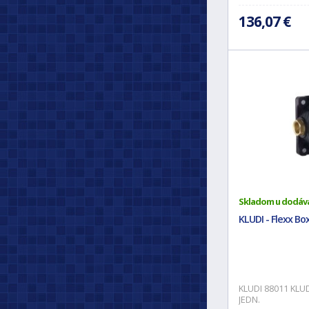
136,07 €
Skladom u dodáv
KLUDI - Flexx Bo
KLUDI 88011 KLUD
JEDN.