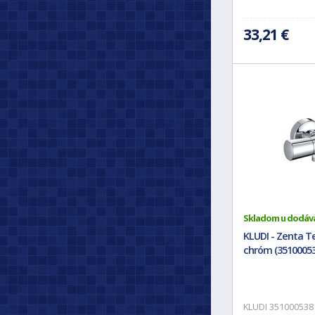
33,21 €
Skladom u dodáv
KLUDI - Zenta T
chróm (35100053
KLUDI 351000538