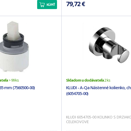
79,72 €
KÚPIŤ
ateľa
> 99 ks
Skladom u dodávateľa
2 ks
 35 mm (7560500-00)
KLUDI - A-Qa Nástenné kolienko, c
(6054705-00)
KLUDI 6054705-00 KOLINKO S DRZIA
CELEKOVOVE