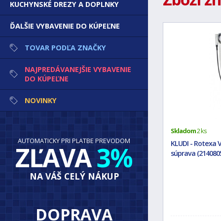
KUCHYNSKÉ DREZY A DOPLNKY
ĎALŠIE VYBAVENIE DO KÚPEĽNE
TOVAR PODĽA ZNAČKY
NAJPREDÁVANEJŠIE VYBAVENIE
DO KÚPEĽNE
NOVINKY
Skladom
2 ks
AUTOMATICKY PRI PLATBE PREVODOM
KLUDI - Rotexa
ZĽAVA
3%
súprava (214080
NA VÁŠ CELÝ NÁKUP
DOPRAVA