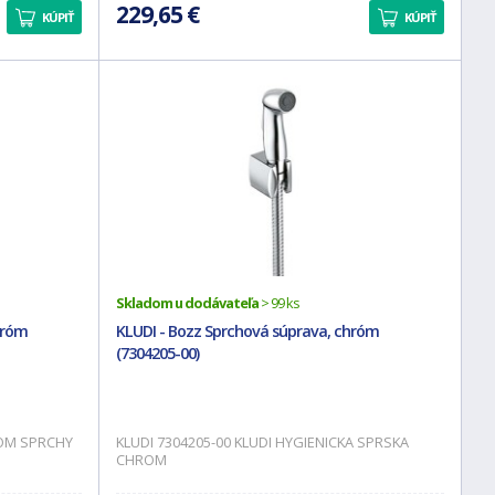
229,65 €
KÚPIŤ
KÚPIŤ
Skladom u dodávateľa
> 99 ks
hróm
KLUDI - Bozz Sprchová súprava, chróm
(7304205-00)
KOM SPRCHY
KLUDI 7304205-00 KLUDI HYGIENICKA SPRSKA
CHROM