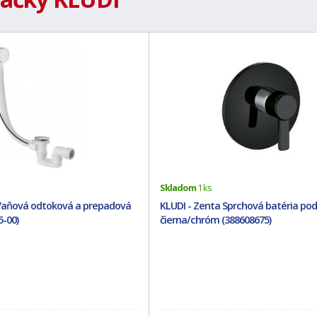
Skladom
1 ks
 Vaňová odtoková a prepadová
KLUDI - Zenta Sprchová batéria pod
5-00)
čierna/chróm (388608675)