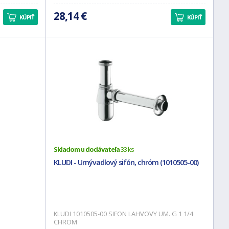
28,14 €
KÚPIŤ
KÚPIŤ
Skladom u dodávateľa
33 ks
KLUDI - Umývadlový sifón, chróm (1010505-00)
KLUDI 1010505-00 SIFON LAHVOVY UM. G 1 1/4
CHROM