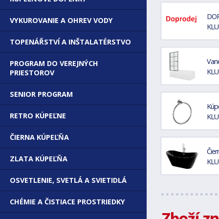
DOP
VYKUROVANIE A OHREV VODY
KLU
TOPENÁŘSTVÍ A INŠTALATÉRSTVO
Vane
PROGRAM DO VEREJNÝCH
KLU
PRIESTOROV
SENIOR PROGRAM
Kúp
RETRO KÚPEĽNE
KLU
ČIERNA KÚPEĽŇA
Čier
ZLATA KÚPEĽŇA
KLU
OSVETLENIE, SVETLÁ A SVIETIDLÁ
CHÉMIE A ČISTIACE PROSTRIEDKY
Zboží z