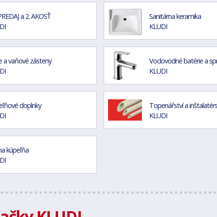
REDAJ a 2. AKOSŤ
Sanitárna keramika
DI
KLUDI
 a vaňové zásteny
Vodovodné batérie a sp
DI
KLUDI
eľňové doplnky
Topenářství a inštalatér
DI
KLUDI
na kúpeľňa
DI
načky KLUDI