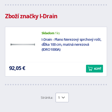
Zboží značky I-Drain
Skladom
1 ks
I-Drain - Plano Nerezový sprchový rošt,
dĺžka 100 cm, matná nerezová
(IDRO1000A)
92,05 €
KÚPIŤ
Stránka: