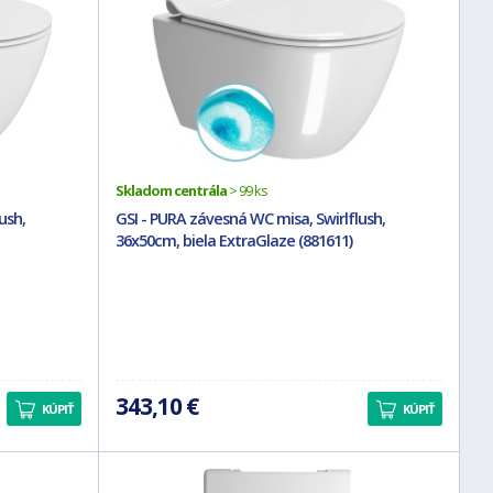
Skladom centrála
> 99 ks
ush,
GSI - PURA závesná WC misa, Swirlflush,
36x50cm, biela ExtraGlaze (881611)
343,10 €
KÚPIŤ
KÚPIŤ