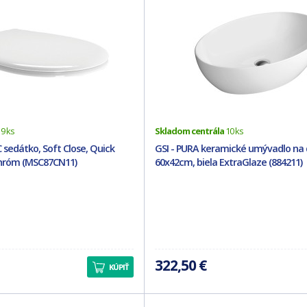
9 ks
Skladom centrála
10 ks
 sedátko, Soft Close, Quick
GSI - PURA keramické umývadlo na
chróm (MSC87CN11)
60x42cm, biela ExtraGlaze (884211)
322,50 €
KÚPIŤ