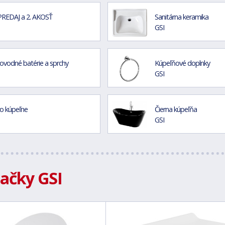
REDAJ a 2. AKOSŤ
Sanitárna keramika
GSI
vodné batérie a sprchy
Kúpeľňové doplnky
GSI
o kúpeľne
Čierna kúpeľňa
GSI
načky GSI