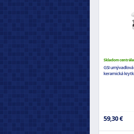
Skladom centrála
GSI umývadlová 
keramická krytka
59,30 €