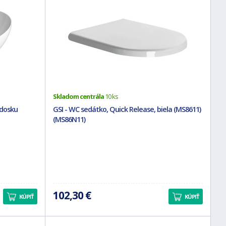
Skladom centrála
10 ks
 dosku
GSI - WC sedátko, Quick Release, biela (MS8611)
(MS86N11)
102,30 €
KÚPIŤ
KÚPIŤ