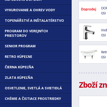
DOP
VYKUROVANIE A OHREV VODY
GSI
TOPENÁŘSTVÍ A INŠTALATÉRSTVO
Vodo
PROGRAM DO VEREJNÝCH
GSI
PRIESTOROV
SENIOR PROGRAM
Retr
RETRO KÚPEĽNE
GSI
ČIERNA KÚPEĽŇA
ZLATA KÚPEĽŇA
Zboží z
OSVETLENIE, SVETLÁ A SVIETIDLÁ
CHÉMIE A ČISTIACE PROSTRIEDKY