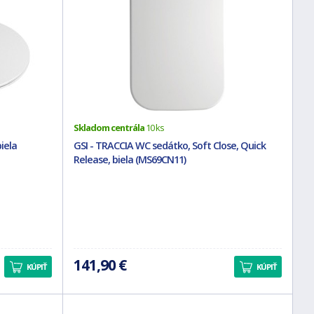
Skladom centrála
10 ks
iela
GSI - TRACCIA WC sedátko, Soft Close, Quick
Release, biela (MS69CN11)
141,90 €
KÚPIŤ
KÚPIŤ