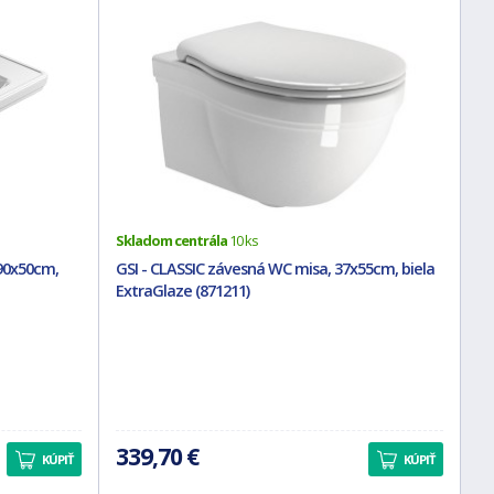
Skladom centrála
10 ks
90x50cm,
GSI - CLASSIC závesná WC misa, 37x55cm, biela
ExtraGlaze (871211)
339,70 €
KÚPIŤ
KÚPIŤ