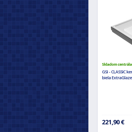
Skladom centrála
GSI - CLASSIC k
biela ExtraGlaze
221,90 €