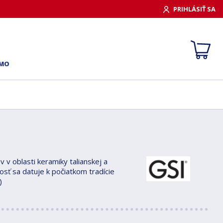
PRIHLÁSIŤ SA
RMO
 v oblasti keramiky talianskej a
osť sa datuje k počiatkom tradície
)