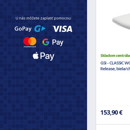
U nás môžete zaplatiť pomocou:
Skladom centrála
GSI - CLASSIC WC
Release, biela/
153,90 €