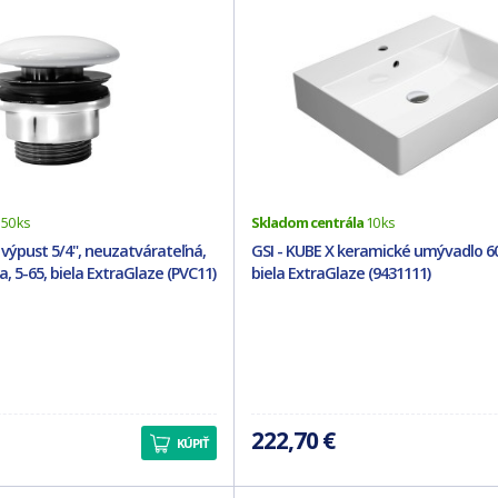
50 ks
Skladom centrála
10 ks
výpust 5/4", neuzatvárateľná,
GSI - KUBE X keramické umývadlo 6
, 5-65, biela ExtraGlaze (PVC11)
biela ExtraGlaze (9431111)
222,70 €
KÚPIŤ