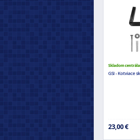
Skladom centrála
GSI - Kotviace s
23,00 €