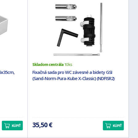
Skladom centrála
10 ks
5x35cm,
Fixačná sada pro WC závesné a bidety GSI
(Sand-Norm-Pura-Kube X-Classic) (NDFISR2)
35,50 €
KÚPIŤ
KÚPIŤ