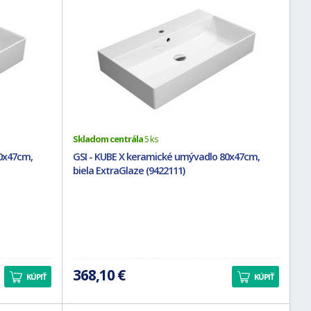
Skladom centrála
5 ks
0x47cm,
GSI - KUBE X keramické umývadlo 80x47cm,
biela ExtraGlaze (9422111)
368,10 €
KÚPIŤ
KÚPIŤ