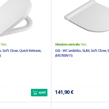
10 ks
Skladom centrála
10 ks
, Soft Close, Quick Release,
GSI - WC sedátko, SLIM, Soft Close, b
)
(MS76SN11)
141,90 €
KÚPIŤ