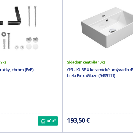
9 ks
Skladom centrála
10 ks
krutky, chróm (FVB)
GSI - KUBE X keramické umývadlo 4
biela ExtraGlaze (9485111)
193,50 €
KÚPIŤ