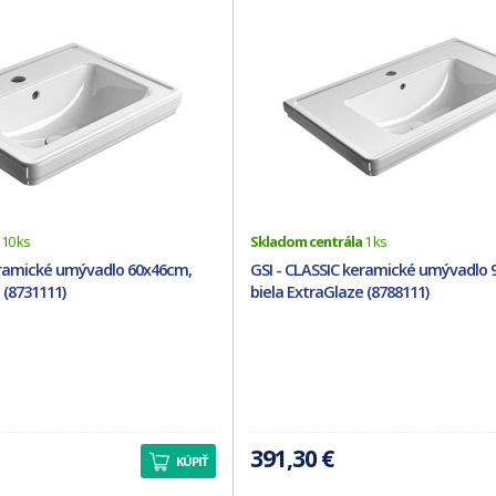
10 ks
Skladom centrála
1 ks
eramické umývadlo 60x46cm,
GSI - CLASSIC keramické umývadlo 
 (8731111)
biela ExtraGlaze (8788111)
391,30 €
KÚPIŤ