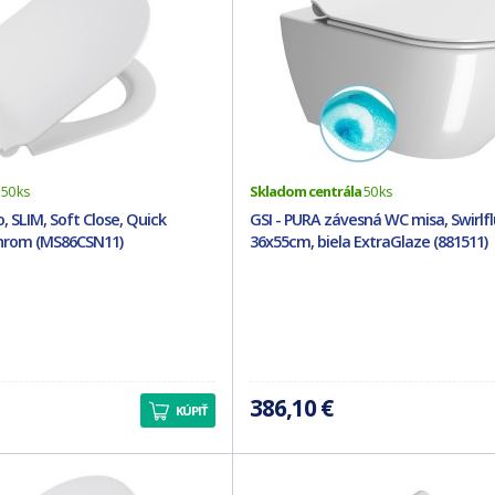
50 ks
Skladom centrála
50 ks
, SLIM, Soft Close, Quick
GSI - PURA závesná WC misa, Swirlfl
chrom (MS86CSN11)
36x55cm, biela ExtraGlaze (881511)
386,10 €
KÚPIŤ