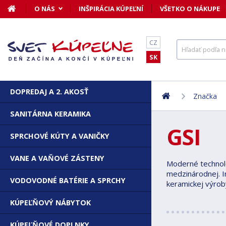
O NÁS
INŠPIRÁCIA KÚPEĽNÍ
VŠETKO O NÁKUPE
CZ
SK
DOPREDAJ A 2. AKOSŤ
Značka
SANITÁRNA KERAMIKA
GSI
SPRCHOVÉ KÚTY A VANIČKY
VANE A VAŇOVÉ ZÁSTENY
Moderné technológ
medzinárodnej. In
VODOVODNÉ BATÉRIE A SPRCHY
keramickej výrob
KÚPEĽŇOVÝ NÁBYTOK
KÚPEĽŇOVÉ DOPLNKY