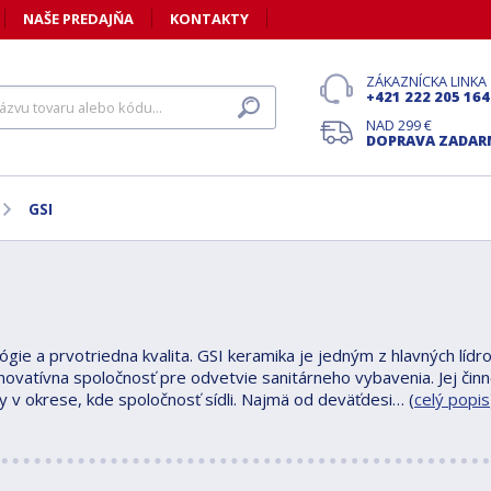
NAŠE PREDAJŇA
KONTAKTY
ZÁKAZNÍCKA LINKA
+421 222 205 164
NAD 299 €
DOPRAVA ZADA
GSI
ie a prvotriedna kvalita. GSI keramika je jedným z hlavných lídrov
ovatívna spoločnosť pre odvetvie sanitárneho vybavenia. Jej činn
y v okrese, kde spoločnosť sídli. Najmä od deväťdesi… (
celý popis