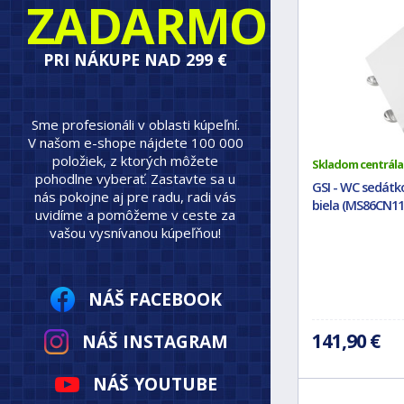
ZADARMO
PRI NÁKUPE NAD 299 €
Sme profesionáli v oblasti kúpeľní.
V našom e-shope nájdete 100 000
položiek, z ktorých môžete
Skladom centrála
pohodlne vyberať. Zastavte sa u
GSI - WC sedátko
nás pokojne aj pre radu, radi vás
biela (MS86CN11
uvidíme a pomôžeme v ceste za
vašou vysnívanou kúpeľňou!
NÁŠ FACEBOOK
141,90 €
NÁŠ INSTAGRAM
NÁŠ YOUTUBE