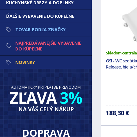
KUCHYNSKÉ DREZY A DOPLNKY
ĎALŠIE VYBAVENIE DO KÚPEĽNE
TOVAR PODĽA ZNAČKY
NAJPREDÁVANEJŠIE VYBAVENIE
DO KÚPEĽNE
Skladom centrála
GSI - WC sedátko
NOVINKY
Release, biela/
AUTOMATICKY PRI PLATBE PREVODOM
ZĽAVA
3%
NA VÁŠ CELÝ NÁKUP
188,30 €
DOPRAVA