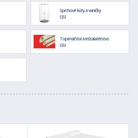
Sprchové kúty a vaničky
GSI
Topenářství a inštalatérstvo
GSI