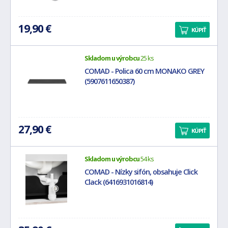
19,90 €
KÚPIŤ
Skladom u výrobcu
25 ks
COMAD - Polica 60 cm MONAKO GREY
(5907611650387)
27,90 €
KÚPIŤ
Skladom u výrobcu
54 ks
COMAD - Nízky sifón, obsahuje Click
Clack (6416931016814)