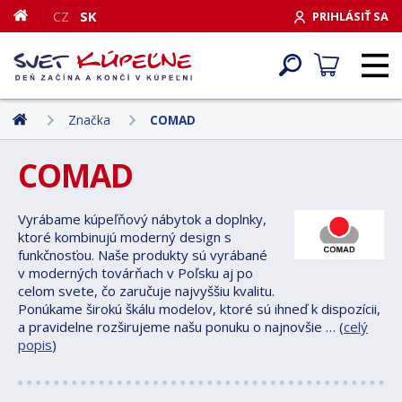
CZ
SK
PRIHLÁSIŤ SA
Značka
COMAD
COMAD
Vyrábame kúpeľňový nábytok a doplnky,
ktoré kombinujú moderný design s
funkčnosťou. Naše produkty sú vyrábané
v moderných továrňach v Poľsku aj po
celom svete, čo zaručuje najvyššiu kvalitu.
Ponúkame širokú škálu modelov, ktoré sú ihneď k dispozícii,
a pravidelne rozširujeme našu ponuku o najnovšie … (
celý
popis
)