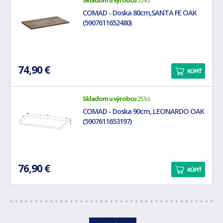
Skladom u výrobcu
55 ks
COMAD - Doska 80cm,SANTA FE OAK
(5907611652480)
74,90 €
KÚPIŤ
Skladom u výrobcu
25 ks
COMAD - Doska 90cm, LEONARDO OAK
(5907611653197)
76,90 €
KÚPIŤ