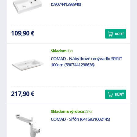
(5907441298940)
109,90 €
KÚPIŤ
Skladom
1 ks
COMAD - Nábytkové umývadlo SPIRIT
100cm (5907441298636)
217,90 €
KÚPIŤ
Skladom u výrobcu
55 ks
COMAD - Sifón (6416931002145)