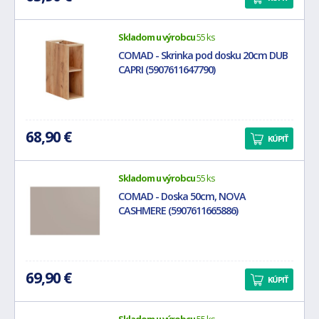
Skladom u výrobcu
55 ks
COMAD - Skrinka pod dosku 20cm DUB
CAPRI (5907611647790)
68,90 €
KÚPIŤ
Skladom u výrobcu
55 ks
COMAD - Doska 50cm, NOVA
CASHMERE (5907611665886)
69,90 €
KÚPIŤ