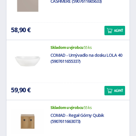
CASHMERE (5907611665633)
58,90 €
KÚPIŤ
Skladom u výrobcu
55 ks
COMAD - Umývadlo na dosku LOLA 40
(5907611655337)
59,90 €
KÚPIŤ
Skladom u výrobcu
55 ks
COMAD - Regał Górny Qubik
(5907611663073)