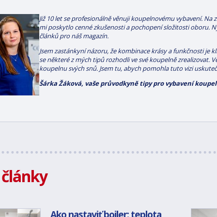
Již 10 let se profesionálně věnuji koupelnovému vybavení. Na z
mi poskytlo cenné zkušenosti a pochopení složitosti oboru. Ny
článků pro náš magazín.
Jsem zastánkyní názoru, že kombinace krásy a funkčnosti je k
se některé z mých tipů rozhodli ve své koupelně zrealizovat. 
koupelnu svých snů. Jsem tu, abych pomohla tuto vizi uskuteč
Šárka Žáková, vaše průvodkyně tipy pro vybavení koupel
 články
Ako nastaviť bojler: teplota,