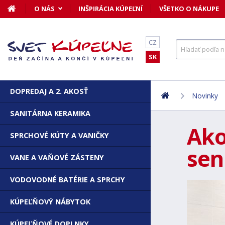
O NÁS
INŠPIRÁCIA KÚPEĽNÍ
VŠETKO O NÁKUPE
CZ
SK
DOPREDAJ A 2. AKOSŤ
Novinky
SANITÁRNA KERAMIKA
Ako
SPRCHOVÉ KÚTY A VANIČKY
sen
VANE A VAŇOVÉ ZÁSTENY
VODOVODNÉ BATÉRIE A SPRCHY
KÚPEĽŇOVÝ NÁBYTOK
KÚPEĽŇOVÉ DOPLNKY