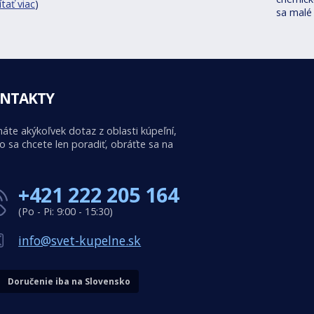
ítať viac
)
sa malé
NTAKTY
áte akýkoľvek dotaz z oblasti kúpeľní,
o sa chcete len poradiť, obráťte sa na
+421 222 205 164
(Po - Pi: 9:00 - 15:30)
info@svet-kupelne.sk
Doručenie iba na Slovensko