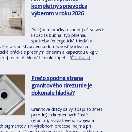
kompletný sprievodca
výberom v roku 2026
Pri výbere práčky rozhodujú štyri veci:
kapacita bubna, typ plnenia,
spotreba (energetická trieda) a
. Pre bežnú štvorčlennú domácnosť je ideálna
ická práčka s predným plnením a kapacitou 8 kg v
ckej triede A. Ak máte malú kúpeľ… (
Čítať viac
)
Prečo spodná strana
granitového drezu nie je
dokonale hladká?
Granitové drezy sa vyrábajú zo zmesi
prírodných kremenných častíc
(granitu), akrylátového spojiva a
ch pigmentov. Pri výrobnom procese, najmä pri
j reakcii nazývanej polymerizácia (proces, pri ktorom