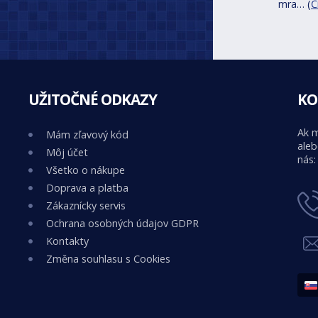
mra… (
Č
UŽITOČNÉ ODKAZY
KO
Ak m
Mám zľavový kód
aleb
Môj účet
nás:
Všetko o nákupe
Doprava a platba
Zákaznícky servis
Ochrana osobných údajov GDPR
Kontakty
Změna souhlasu s Cookies