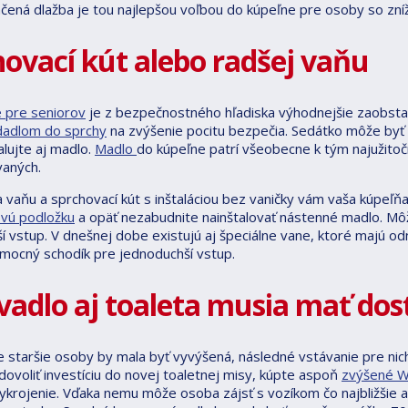
čená dlažba je tou najlepšou voľbou do kúpeľne pre osoby so zní
ovací kút alebo radšej vaňu
 pre seniorov
je z bezpečnostného hľadiska výhodnejšie zaobsta
dadlom do sprchy
na zvýšenie pocitu bezpečia. Sedátko môže byť
alujte aj madlo.
Madlo
do kúpeľne patrí všeobecne k tým najužito
aných.
vaňu a sprchovací kút s inštaláciou bez vaničky vám vaša kúpeľň
vú podložku
a opäť nezabudnite nainštalovať nástenné madlo. Môž
í vstup. V dnešnej dobe existujú aj špeciálne vane, ktoré majú od
omocný schodík pre jednoduchší vstup.
adlo aj toaleta musia mať dos
e staršie osoby by mala byť vyvýšená, následné vstávanie pre nic
ovoliť investíciu do novej toaletnej misy, kúpte aspoň
zvýšené W
vykrojenie. Vďaka nemu môže osoba zájsť s vozíkom čo najbližšie 