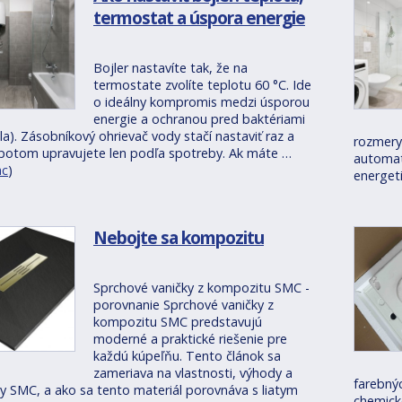
termostat a úspora energie
Bojler nastavíte tak, že na
termostate zvolíte teplotu 60 °C. Ide
o ideálny kompromis medzi úsporou
energie a ochranou pred baktériami
lla). Zásobníkový ohrievač vody stačí nastaviť raz a
rozmery
 potom upravujete len podľa spotreby. Ak máte …
automat
ac
)
energeti
Nebojte sa kompozitu
Sprchové vaničky z kompozitu SMC -
porovnanie Sprchové vaničky z
kompozitu SMC predstavujú
moderné a praktické riešenie pre
každú kúpeľňu. Tento článok sa
zameriava na vlastnosti, výhody a
farebný
 SMC, a ako sa tento materiál porovnáva s liatym
chemicke