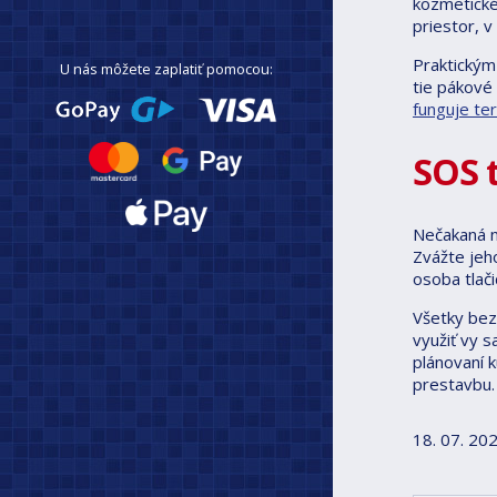
kozmetické
priestor, 
Praktickým
U nás môžete zaplatiť pomocou:
tie pákové 
funguje te
SOS t
Nečakaná ne
Zvážte jeh
osoba tlač
Všetky bez
využiť vy s
plánovaní 
prestavbu.
18. 07. 20