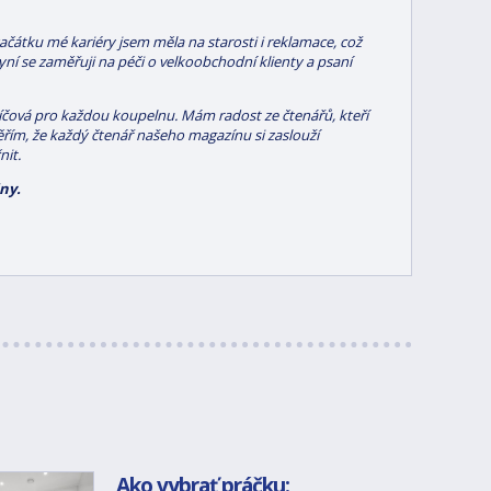
ačátku mé kariéry jsem měla na starosti i reklamace, což
ní se zaměřuji na péči o velkoobchodní klienty a psaní
líčová pro každou koupelnu. Mám radost ze čtenářů, kteří
Věřím, že každý čtenář našeho magazínu si zaslouží
nit.
ny.
Ako vybrať práčku: