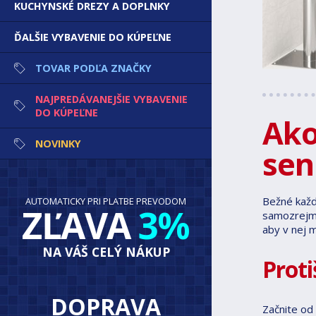
KUCHYNSKÉ DREZY A DOPLNKY
ĎALŠIE VYBAVENIE DO KÚPEĽNE
TOVAR PODĽA ZNAČKY
NAJPREDÁVANEJŠIE VYBAVENIE
DO KÚPEĽNE
Ako
NOVINKY
sen
Bežné každ
AUTOMATICKY PRI PLATBE PREVODOM
ZĽAVA
3%
samozrejmo
aby v nej 
NA VÁŠ CELÝ NÁKUP
Prot
DOPRAVA
Začnite od