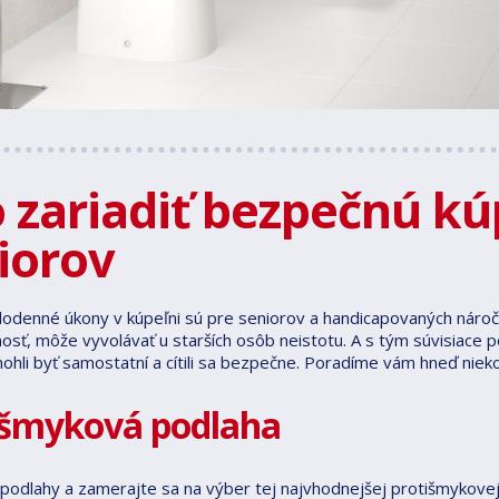
 zariadiť bezpečnú kú
iorov
odenné úkony v kúpeľni sú pre seniorov a handicapovaných náročn
sť, môže vyvolávať u starších osôb neistotu. A s tým súvisiace p
mohli byť samostatní a cítili sa bezpečne. Poradíme vám hneď niek
išmyková podlaha
 podlahy a zamerajte sa na výber tej najvhodnejšej protišmykovej