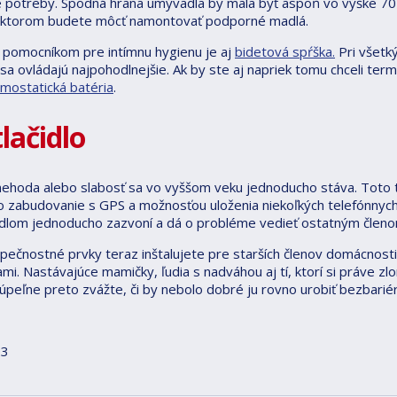
 potreby. Spodná hrana umývadla by mala byť aspoň vo výške 70 cm
v ktorom budete môcť namontovať podporné madlá.
 pomocníkom pre intímnu hygienu je aj
bidetová spŕška.
Pri všetký
sa ovládajú najpohodlnejšie. Ak by ste aj napriek tomu chceli term
rmostatická batéria
.
lačidlo
hoda alebo slabosť sa vo vyššom veku jednoducho stáva. Toto tlači
o zabudovanie s GPS a možnosťou uloženia niekoľkých telefónnych 
idlom jednoducho zazvoní a dá o probléme vedieť ostatným člen
pečnostné prvky teraz inštalujete pre starších členov domácnosti
ami. Nastávajúce mamičky, ľudia s nadváhou aj tí, ktorí si práve zl
kúpeľne preto zvážte, či by nebolo dobré ju rovno urobiť bezbarié
23