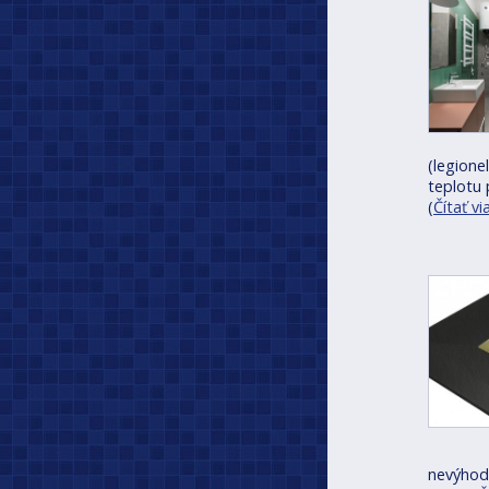
(legione
teplotu
(
Čítať vi
nevýhody