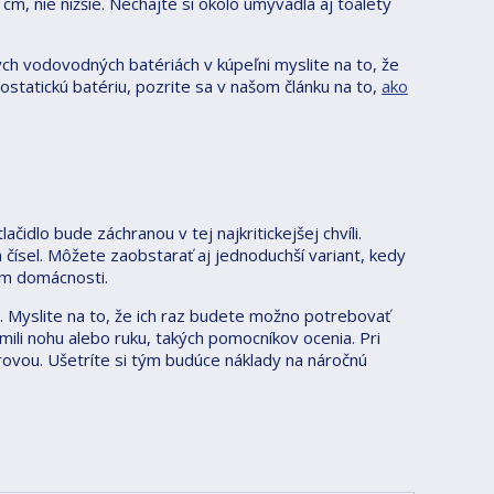
, nie nižšie. Nechajte si okolo umývadla aj toalety
ch vodovodných batériách v kúpeľni myslite na to, že
ostatickú batériu, pozrite sa v našom článku na to,
ako
dlo bude záchranou v tej najkritickejšej chvíli.
čísel. Môžete zaobstarať aj jednoduchší variant, kedy
om domácnosti.
. Myslite na to, že ich raz budete možno potrebovať
omili nohu alebo ruku, takých pomocníkov ocenia. Pri
rovou. Ušetríte si tým budúce náklady na náročnú