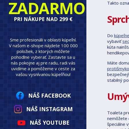
ZADARMO
Takto ozna
Sprch
PRI NÁKUPE NAD 299 €
Do
kúpeľne
Sme profesionáli v oblasti kúpeľní.
vybaviť
se
V našom e-shope nájdete 100 000
kúta nainšt
položiek, z ktorých môžete
hendikepov
pohodlne vyberať. Zastavte sa u
nás pokojne aj pre radu, radi vás
Máte doma 
uvidíme a pomôžeme v ceste za
protišmyko
vašou vysnívanou kúpeľňou!
bezpečnejš
stabilný p
Umýv
NÁŠ FACEBOOK
NÁŠ INSTAGRAM
Toaleta pr
nemôžete d
NÁŠ YOUTUBE
špeciálne 