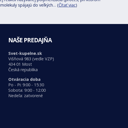
 molekuly spájajú do veľkých… (
Čítať viac
)
NAŠE PREDAJŇA
Svet-kupelne.sk
Višňová 983 (vedle VZP)
434 01 Most
Česká republika
Otváracia doba
Po - Pi: 9:00 - 15:30
Sobota: 9:00 - 12:00
Nedeľa: zatvorené