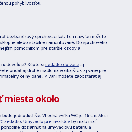
ženou pohyblivosťou.
rať bezbariérový sprchovací kút. Ten navyše môžete
 sklopné alebo stabilne namontované. Do sprchového
čnejším pomocníkom pre staršie osoby a
a nedovoľuje? Kúpte si
sedátko do vane
aj
ete pridať aj druhé madlo na vonkajší okraj vane pre
nímateľný čelný panel. K vani môžete zaobstarať aj
ť miesta okolo
h bude jednoduchšie. Vhodná výška WC je 46 cm. Ak si
C sedátko
.
Umývadlo pre invalidov
by malo mať
a pohodlne dosiahnuť na umývadlovú batériu a