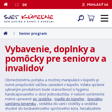
CZ
SK
PRIHLÁSIŤ SA
Senior program
Vybavenie, doplnky a
pomôcky pre seniorov a
invalidov
Obmedzenému pohybu a možnej manipulácii v kúpeľni je
nutné prispôsobiť väčšinu zariadení v kúpeľni. Vďaka správne
vybraným produktom bude starostlivosť o hygienu
handicapovaného o dosť jednoduchšia. V našom sortimente
máme upravené
wc sedátka
,
madlá do kúpeľne
,
špeciálnu
sanitárnu keramiku
, sedátka do vaní i stoličky a sedátka
vhodné do bezbariérového sprchového kúta. Nezabudnite