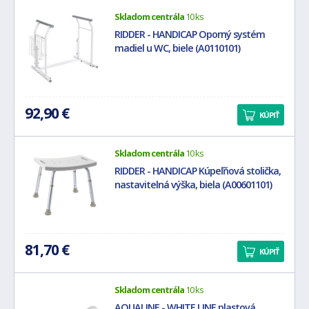
Skladom centrála
10 ks
RIDDER - HANDICAP Oporný systém
madiel u WC, biele (A0110101)
92,90 €
KÚPIŤ
Skladom centrála
10 ks
RIDDER - HANDICAP Kúpeľňová stolička,
nastavitelná výška, biela (A00601101)
81,70 €
KÚPIŤ
Skladom centrála
10 ks
AQUALINE - WHITE LINE plastová