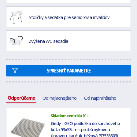
Stoličky a sedátka pre seniorov a invalidov
Zvýšená WC sedadla
SPRESNIŤ PARAMETRE
Odporúčame
Od najlacnejšieho
Od najdrahšieho
Skladom centrála
10 ks
Gedy - GEO podložka do sprchového
kúta 53x53cm s protišmykovou
úpravou, kaučuk, béžová (97535303)