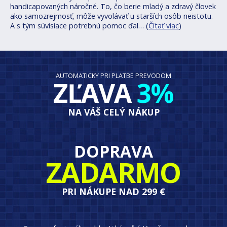
handicapovaných náročné. To, čo berie mladý a zdravý človek
ako samozrejmosť, môže vyvolávať u starších osôb neistotu.
A s tým súvisiace potrebnú pomoc ďal… (
Čítať viac
)
AUTOMATICKY PRI PLATBE PREVODOM
ZĽAVA
3%
NA VÁŠ CELÝ NÁKUP
DOPRAVA
ZADARMO
PRI NÁKUPE NAD 299 €