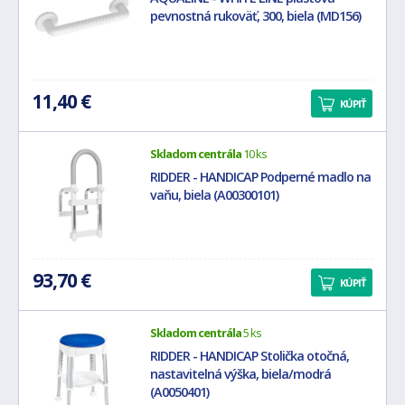
pevnostná rukoväť, 300, biela (MD156)
11,40 €
KÚPIŤ
Skladom centrála
10 ks
RIDDER - HANDICAP Podperné madlo na
vaňu, biela (A00300101)
93,70 €
KÚPIŤ
Skladom centrála
5 ks
RIDDER - HANDICAP Stolička otočná,
nastavitelná výška, biela/modrá
(A0050401)