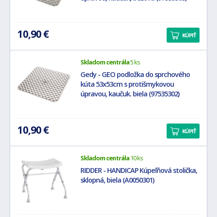
10,90 €
KÚPIŤ
Skladom centrála
5 ks
Gedy - GEO podložka do sprchového
kúta 53x53cm s protišmykovou
úpravou, kaučuk. biela (97535302)
10,90 €
KÚPIŤ
Skladom centrála
10 ks
RIDDER - HANDICAP Kúpeľňová stolička,
sklopná, biela (A0050301)