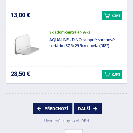
13,00 €
KÚPIŤ
Skladom centrála
> 99 ks
AQUALINE - DINO sklopné sprchové
sedátko 37,5x29,5cm, biela (DI82)
28,50 €
KÚPIŤ
PŘEDCHOZÍ
DALŠÍ
Uvedené ceny sú vč. DPH