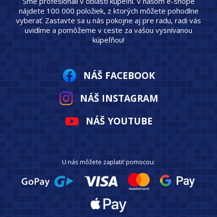
Sme profesionáli v oblasti kúpeľní. V našom e-shope
nájdete 100 000 položiek, z ktorých môžete pohodlne
vyberať. Zastavte sa u nás pokojne aj pre radu, radi vás
uvidíme a pomôžeme v ceste za vašou vysnívanou
kúpeľňou!
NÁŠ FACEBOOK
NÁŠ INSTAGRAM
NÁŠ YOUTUBE
U nás môžete zaplatiť pomocou: