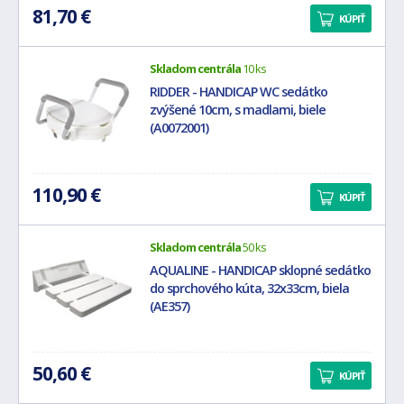
81,70 €
KÚPIŤ
Skladom centrála
10 ks
RIDDER - HANDICAP WC sedátko
zvýšené 10cm, s madlami, biele
(A0072001)
110,90 €
KÚPIŤ
Skladom centrála
50 ks
AQUALINE - HANDICAP sklopné sedátko
do sprchového kúta, 32x33cm, biela
(AE357)
50,60 €
KÚPIŤ