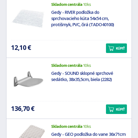
Skladom centrála
10 ks
Gedy - RIVER podložka do
sprchovacieho kúta 54x54 cm,
protišmyk, PVC, čirá (TADO40100)
12,10 €
KÚPIŤ
Skladom centrála
10 ks
Gedy - SOUND sklopné sprchové
sedátko, 38x35,5cm, biela (2282)
136,70 €
KÚPIŤ
Skladom centrála
10 ks
Gedy - GEO podložka do vane 36x71cm