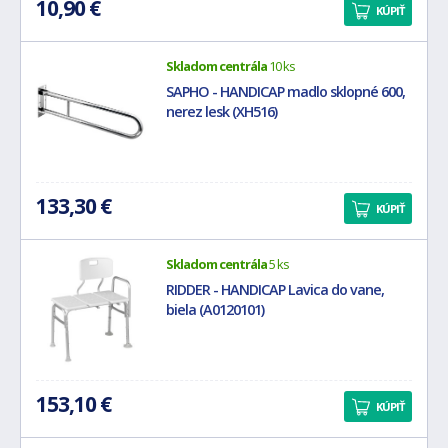
10,90 €
KÚPIŤ
Skladom centrála
10 ks
SAPHO - HANDICAP madlo sklopné 600,
nerez lesk (XH516)
133,30 €
KÚPIŤ
Skladom centrála
5 ks
RIDDER - HANDICAP Lavica do vane,
biela (A0120101)
153,10 €
KÚPIŤ