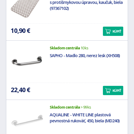
s protišmykovou úpravou, kaučuk, biela
(97367102)
10,90 €
KÚPIŤ
Skladom centrála
10 ks
SAPHO - Madlo 280, nerez lesk (XH508)
22,40 €
KÚPIŤ
Skladom centrála
> 99 ks
AQUALINE - WHITE LINE plastová
pevnostná rukoväť, 450, biela (MD240)