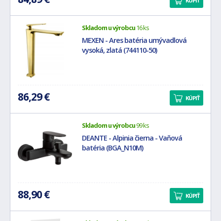
KÚPIŤ
Skladom u výrobcu
16 ks
MEXEN - Ares batéria umývadlová
vysoká, zlatá (744110-50)
86,29 €
KÚPIŤ
Skladom u výrobcu
99 ks
DEANTE - Alpinia čierna - Vaňová
batéria (BGA_N10M)
88,90 €
KÚPIŤ