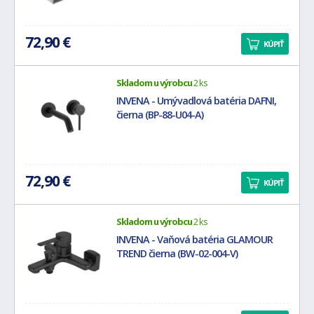
72,90 €
KÚPIŤ
Skladom u výrobcu
2 ks
INVENA - Umývadlová batéria DAFNI,
čierna (BP-88-U04-A)
72,90 €
KÚPIŤ
Skladom u výrobcu
2 ks
INVENA - Vaňová batéria GLAMOUR
TREND čierna (BW-02-004-V)