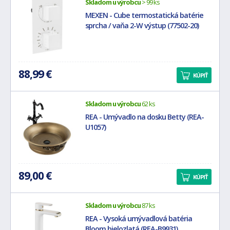
Skladom u výrobcu
> 99 ks
MEXEN - Cube termostatická batérie
sprcha / vaňa 2-W výstup (77502-20)
88,99 €
KÚPIŤ
Skladom u výrobcu
62 ks
REA - Umývadlo na dosku Betty (REA-
U1057)
89,00 €
KÚPIŤ
Skladom u výrobcu
87 ks
REA - Vysoká umývadlová batéria
Bloom bielozlatá (REA-B9931)