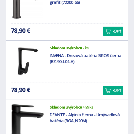
grafit (72200-66)
78,90 €
KÚPIŤ
Skladom u výrobcu
2 ks
INVENA - Drezová batéria SIROS čierna
(BZ-90-L04-A)
78,90 €
KÚPIŤ
Skladom u výrobcu
> 99 ks
DEANTE - Alpinia čierna - Umývadlová
batéria (BGA_N20M)