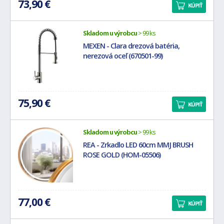
73,90 €
KÚPIŤ
Skladom u výrobcu
> 99 ks
MEXEN - Clara drezová batéria,
nerezová oceľ (670501-99)
75,90 €
KÚPIŤ
Skladom u výrobcu
> 99 ks
REA - Zrkadlo LED 60cm MMJ BRUSH
ROSE GOLD (HOM-05506)
77,00 €
KÚPIŤ