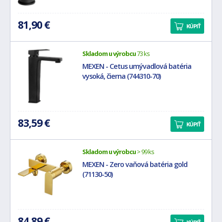
81,90 €
KÚPIŤ
Skladom u výrobcu
73 ks
MEXEN - Cetus umývadlová batéria
vysoká, čierna (744310-70)
83,59 €
KÚPIŤ
Skladom u výrobcu
> 99 ks
MEXEN - Zero vaňová batéria gold
(71130-50)
84,89 €