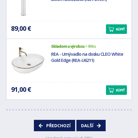
89,00 €
KÚPIŤ
Skladom u výrobcu
> 99 ks
REA - Umývadlo na dosku CLEO White
Gold Edge (REA-U6211)
91,00 €
KÚPIŤ
PŘEDCHOZÍ
DALŠÍ
Uvedené ceny sú vč. DPH