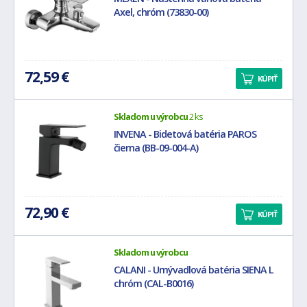
Axel, chróm (73830-00)
72,59 €
KÚPIŤ
Skladom u výrobcu
2 ks
INVENA - Bidetová batéria PAROS
čierna (BB-09-004-A)
72,90 €
KÚPIŤ
Skladom u výrobcu
CALANI - Umývadlová batéria SIENA L
chróm (CAL-B0016)