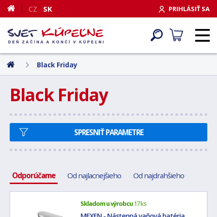
CZ
SK
PRIHLÁSIŤ SA
Black Friday
Black Friday
SPRESNIŤ PARAMETRE
Odporúčame
Od najlacnejšieho
Od najdrahšieho
Skladom u výrobcu
17 ks
MEXEN - Nástenná vaňová batéria