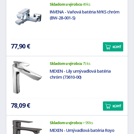
Skladom u výrobcu
49 ks
INVENA - Vaňová batéria NYKS chróm
(BW-28-001-S)
77,90 €
KÚPIŤ
Skladom u výrobcu
75 ks
MEXEN - Lily umývadlová batéria
chróm (73610-00)
78,09 €
KÚPIŤ
Skladom u výrobcu
> 99 ks
MEXEN - Umývadlová batéria Royo