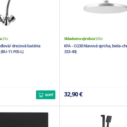
u
2 ks
Skladom u výrobcu
50 ks
lová/ drezová batéria
KFA - O230 hlavová sprcha, biela-ch
(BU-11-F0S-L)
333-40)
32,90 €
KÚPIŤ