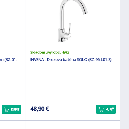
Skladom u výrobcu
49 ks
m (BZ-01-
INVENA - Drezová batéria SOLO (BZ-96-L01-S)
48,90 €
KÚPIŤ
KÚPIŤ