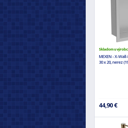
Skladom u výrobc
MEXEN - X-Wall-
30 x 20, nerez (
44,90 €