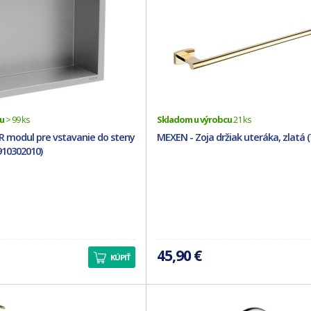
u
> 99 ks
Skladom u výrobcu
21 ks
R modul pre vstavanie do steny
MEXEN - Zoja držiak uteráka, zlatá 
1910302010)
45,90 €
KÚPIŤ