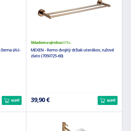
Skladom u výrobcu
67 ks
čierna (AU-
MEXEN - Remo dvojitý držiak uterákov, ružové
zlato (7050725-60)
39,90 €
KÚPIŤ
KÚPIŤ