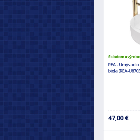
Skladom u výrobc
REA - Umývadlo 
biela (REA-U8703
47,00 €