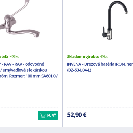
ateľa
> 99 ks
Skladom u výrobcu
49 ks
V - RAV - RAV - odovodné
INVENA - Drezová batéria IRON, ner
 / umývadlová s lekárskou
(BZ-53-L04-L)
hróm, Rozmer: 100 mm SA601.0 /
52,90 €
KÚPIŤ