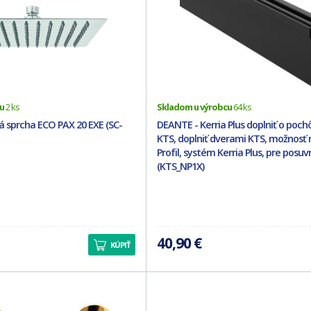
u
2 ks
Skladom u výrobcu
64 ks
á sprcha ECO PAX 20 EXE (SC-
DEANTE - Kerria Plus doplniť o poc
KTS, doplniť dverami KTS, možnosť
Profil, systém Kerria Plus, pre posu
(KTS_NP1X)
40,90 €
KÚPIŤ