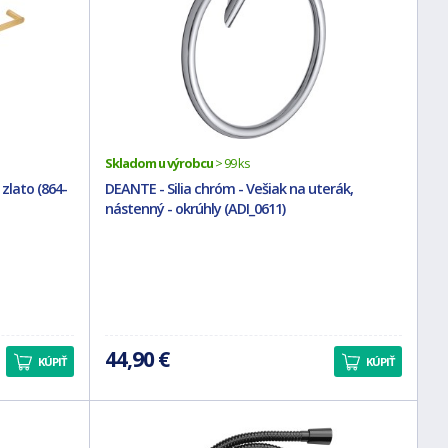
Skladom u výrobcu
> 99 ks
zlato (864-
DEANTE - Silia chróm - Vešiak na uterák,
nástenný - okrúhly (ADI_0611)
44,90 €
KÚPIŤ
KÚPIŤ