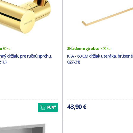
u
80 ks
Skladom u výrobcu
> 99 ks
ný držiak, pre ručnú sprchu,
KFA - 60 CM držiak uteráka, brúsené 
1U)
027-31)
43,90 €
KÚPIŤ