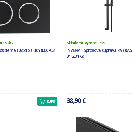
u
> 99 ks
Skladom u výrobcu
2 ks
s čierna tlačidlo flush (600703)
INVENA - Sprchová súprava PATRAS 
31-Z04-G)
38,90 €
KÚPIŤ