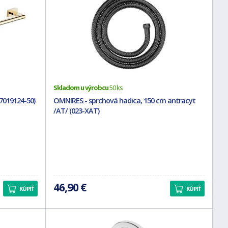
Skladom u výrobcu
50 ks
(7019124-50)
OMNIRES - sprchová hadica, 150 cm antracyt
/AT/ (023-XAT)
46,90 €
KÚPIŤ
KÚPIŤ