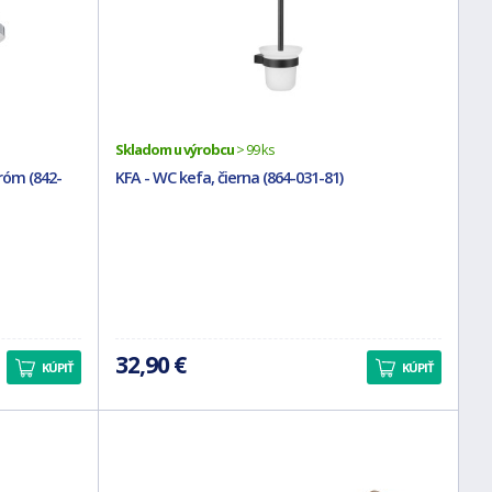
Skladom u výrobcu
> 99 ks
róm (842-
KFA - WC kefa, čierna (864-031-81)
32,90 €
KÚPIŤ
KÚPIŤ