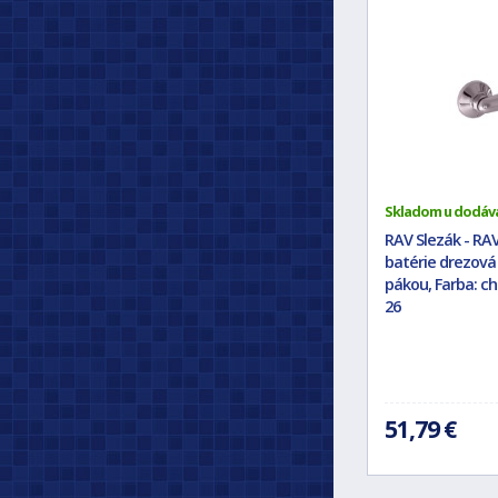
Skladom u dodáv
RAV Slezák - RA
batérie drezová
pákou, Farba: c
26
51,79 €