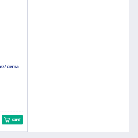
ez/ čierna
KÚPIŤ