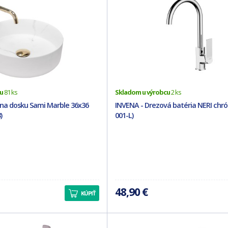
u
81 ks
Skladom u výrobcu
2 ks
na dosku Sami Marble 36x36
INVENA - Drezová batéria NERI chró
)
001-L)
48,90 €
KÚPIŤ