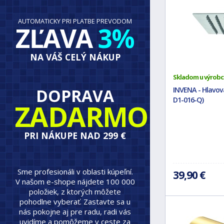
AUTOMATICKY PRI PLATBE PREVODOM
ZĽAVA
3%
NA VÁŠ CELÝ NÁKUP
Skladom u výrobc
DOPRAVA
INVENA - Hlavov
D1-016-Q)
ZADARMO
PRI NÁKUPE NAD 299 €
Sme profesionáli v oblasti kúpeľní.
39,90 €
V našom e-shope nájdete 100 000
položiek, z ktorých môžete
pohodlne vyberať. Zastavte sa u
nás pokojne aj pre radu, radi vás
uvidíme a pomôžeme v ceste za