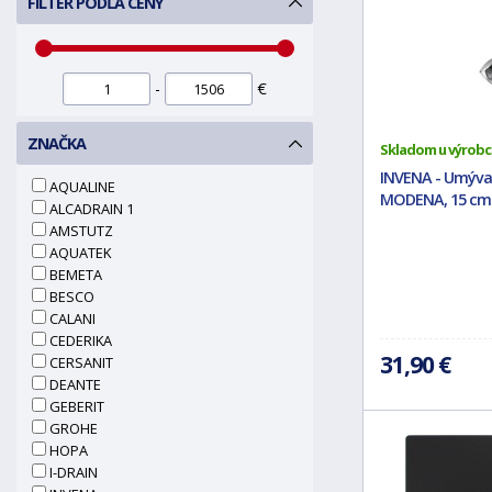
FILTER PODĽA CENY
-
€
ZNAČKA
Skladom u výrobc
INVENA - Umývad
AQUALINE
MODENA, 15 cm 
ALCADRAIN 1
AMSTUTZ
AQUATEK
BEMETA
BESCO
CALANI
CEDERIKA
31,90 €
CERSANIT
DEANTE
GEBERIT
GROHE
HOPA
I-DRAIN