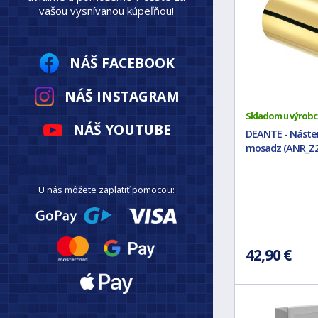
vašou vysnívanou kúpeľňou!
NÁŠ FACEBOOK
NÁŠ INSTAGRAM
Skladom u výrobc
NÁŠ YOUTUBE
DEANTE - Násten
mosadz (ANR_Z2
U nás môžete zaplatiť pomocou:
42,90 €