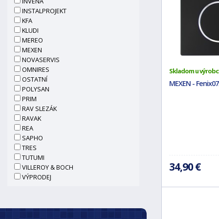
INVENA
INSTALPROJEKT
KFA
KLUDI
MEREO
MEXEN
NOVASERVIS
OMNIRES
Skladom u výrobc
OSTATNÍ
MEXEN - Fenix07x
POLYSAN
PRIM
RAV SLEZÁK
RAVAK
REA
SAPHO
TRES
TUTUMI
34,90 €
VILLEROY & BOCH
VÝPRODEJ