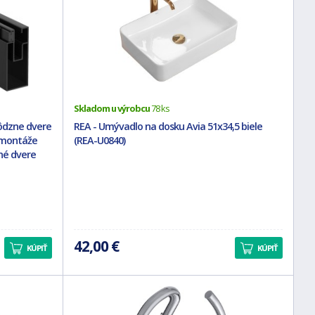
Skladom u výrobcu
78 ks
hôdzne dvere
REA - Umývadlo na dosku Avia 51x34,5 biele
 montáže
(REA-U0840)
vné dvere
42,00 €
KÚPIŤ
KÚPIŤ